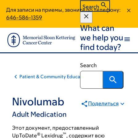
Skip
Skip
Search
Для записи на приемы, звоните по телефону:
to
to
646-586-1359
main
footer
What can
content
we help you
find today?
Search
Patient & Community Education
Nivolumab
Поделиться
Adult Medication
Этот документ, предоставленный
®
™
UpToDate
Lexidrug
, содержит всю