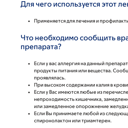
Для чего используется этот л
Применяется для лечения и профилакт
Что необходимо сообщить вр
препарата?
Если у вас аллергия на данный препара
продукты питания или вещества. Сообщи
проявлялась.
При высоком содержании калия в крови
Если у Вас имеются любые из перечисл
непроходимость кишечника, замедленн
или замедленное опорожнение желудк
Если Вы принимаете любой из следующ
спиронолактон или триамтерен.