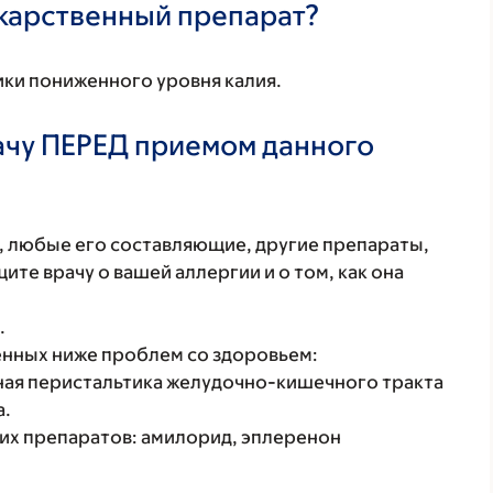
екарственный препарат?
ики пониженного уровня калия.
ачу ПЕРЕД приемом данного
т, любые его составляющие, другие препараты,
те врачу о вашей аллергии и о том, как она
.
енных ниже проблем со здоровьем:
ая перистальтика желудочно-кишечного тракта
а.
их препаратов: амилорид, эплеренон