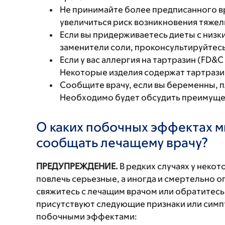
Не принимайте более предписанного вр
увеличиться риск возникновения тяже
Если вы придерживаетесь диеты с низк
заменители соли, проконсультируйтесь
Если у вас аллергия на тартразин (FD&
Некоторые изделия содержат тартрази
Сообщите врачу, если вы беременны, 
Необходимо будет обсудить преимущест
О каких побочных эффектах м
сообщать лечащему врачу?
ПРЕДУПРЕЖДЕНИЕ.
В редких случаях у неко
повлечь серьезные, а иногда и смертельно
свяжитесь с лечащим врачом или обратитесь
присутствуют следующие признаки или симп
побочными эффектами: