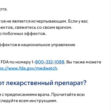
ота.
в не является исчерпывающим. Если у вас
ктов, свяжитесь со своим врачом.
о побочных эффектов.
ффектов в национальное управление
FDA по номеру 1-
800-332-1088
. Вы также можете
ps://www.fda.gov/medwatch
.
тот лекарственный препарат?
 с предписаниями врача. Прочитайте всю
ледуйте всем инструкциям.