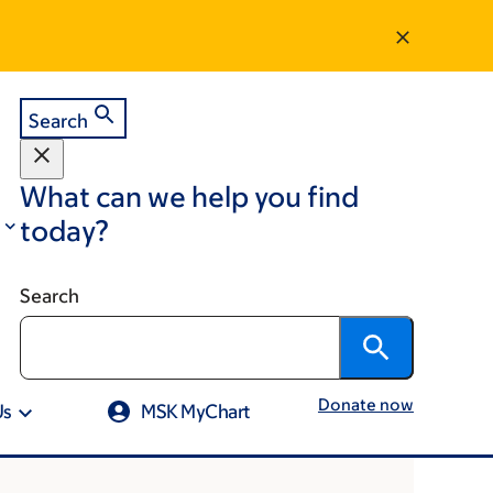
Search
What can we help you find
today?
Search
Donate now
Us
MSK MyChart