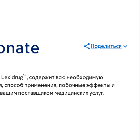
onate
Поделиться
®
™
Lexidrug
, содержит всю необходимую
я, способ применения, побочные эффекты и
с вашим поставщиком медицинских услуг.
А