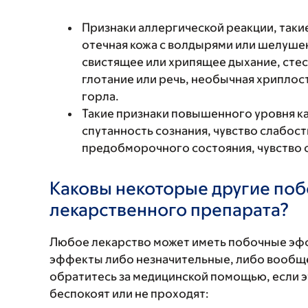
Признаки аллергической реакции, такие
отечная кожа с волдырями или шелушен
свистящее или хрипящее дыхание, стес
глотание или речь, необычная хриплость
горла.
Такие признаки повышенного уровня к
спутанность сознания, чувство слабос
предобморочного состояния, чувство 
Каковы некоторые другие по
лекарственного препарата?
Любое лекарство может иметь побочные эф
эффекты либо незначительные, либо вообще
обратитесь за медицинской помощью, если 
беспокоят или не проходят: