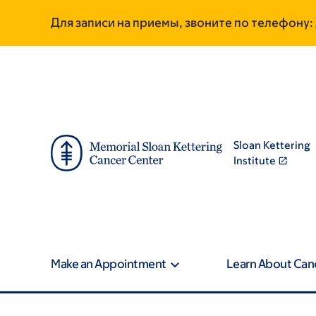
Skip
Skip
Для записи на приемы, звоните по телефону:
to
to
main
footer
content
Sloan Kettering
Institute
Make an Appointment
Learn About Can