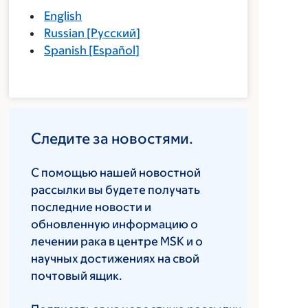
English
Russian
[
Русский
]
Spanish
[
Español
]
Следите за новостями.
С помощью нашей новостной
рассылки вы будете получать
последние новости и
обновленную информацию о
лечении рака в центре MSK и о
научных достижениях на свой
почтовый ящик.