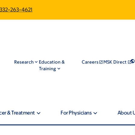
332-263-4621
Research
Education &
Careers
MSK Direct
Training
cer & Treatment
For Physicians
About 