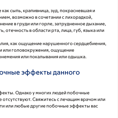
 как сыпь, крапивница, зуд, покрасневшая и
ием, возможно в сочетании с лихорадкой,
нение в груди или горле, затрудненное дыхание,
, отечность в области рта, лица, губ, языка или
алия, как ощущение нарушенного сердцебиения,
ти или головокружения, ощущение
онемения или покалывания или одышка.
бочные эффекты данного
фекты. Однако у многих людей побочные
 отсутствуют. Свяжитесь с лечащим врачом или
эти или любые другие побочные эффекты вас