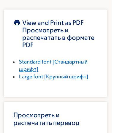
View and Print as PDF
Просмотреть и
распечатать в формате
PDF
Standard font
[Стандартный
шрифт]
Large font
[Крупный шрифт]
Просмотреть и
распечатать перевод