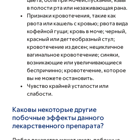
цвета, боль при мочеиспускании, язвы
в полости рта или незаживающая рана.
Признаки кровотечения, такие как
рвота или кашель с кровью; рвота вида
кофейной гущи; кровь в моче; черный,
красный или дегтеобразный стул;
кровотечение из десен; нецикличное
вагинальное кровотечение; синяки,
возникающие или увеличивающиеся
беспричинно; кровотечение, которое
вы не можете остановить.
Чувство крайней усталости или
слабости.
Каковы некоторые другие
побочные эффекты данного
лекарственного препарата?