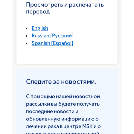
Просмотреть и распечатать
перевод
English
Russian
[
Русский
]
Spanish
[
Español
]
Следите за новостями.
С помощью нашей новостной
рассылки вы будете получать
последние новости и
обновленную информацию о
лечении рака в центре MSK и о
научных достижениях на свой