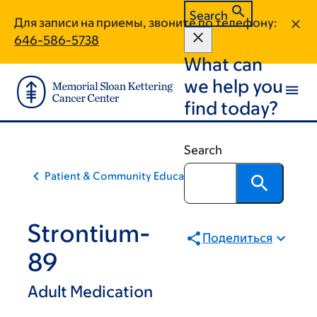
Skip
Skip
Search
Для записи на приемы, звоните по телефону:
to
to
646-586-5738
main
footer
What can
content
we help you
find today?
Search
Patient & Community Education
Strontium-
Поделиться
89
Adult Medication