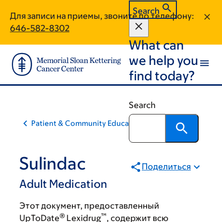
Skip
Skip
Search
Для записи на приемы, звоните по телефону:
to
to
646-582-8302
main
footer
What can
content
we help you
find today?
Search
Patient & Community Education
Sulindac
Поделиться
Adult Medication
Этот документ, предоставленный
®
™
UpToDate
Lexidrug
, содержит всю