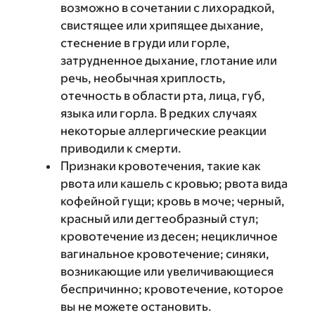
возможно в сочетании с лихорадкой,
свистящее или хрипящее дыхание,
стеснение в груди или горле,
затрудненное дыхание, глотание или
речь, необычная хриплость,
отечность в области рта, лица, губ,
языка или горла. В редких случаях
некоторые аллергические реакции
приводили к смерти.
Признаки кровотечения, такие как
рвота или кашель с кровью; рвота вида
кофейной гущи; кровь в моче; черный,
красный или дегтеобразный стул;
кровотечение из десен; нецикличное
вагинальное кровотечение; синяки,
возникающие или увеличивающиеся
беспричинно; кровотечение, которое
вы не можете остановить.