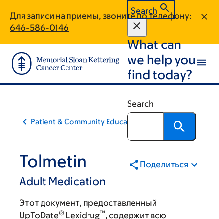
Skip
Skip
Search
Для записи на приемы, звоните по телефону:
to
to
646-586-0146
main
footer
What can
content
we help you
find today?
Search
Patient & Community Education
Tolmetin
Поделиться
Adult Medication
Этот документ, предоставленный
®
™
UpToDate
Lexidrug
, содержит всю