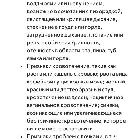
волдырями или шелушением,
возможно в сочетании с лихорадкой,
свистящее или хрипящее дыхание,
стеснение в груди или горле,
затрудненное дыхание, глотание или
речь, необычная хриплость,
отечность в области рта, лица, губ,
языка или горла.
Признаки кровотечения, такие как
рвота или кашель с кровью; рвота вида
кофейной гущи; кровь в моче; черный,
красный или дегтеобразный стул;
кровотечение из десен; нецикличное
вагинальное кровотечение; синяки,
возникающие или увеличивающиеся
беспричинно; кровотечение, которое
вы не можете остановить.
Признаки проблем с почками, в т. ч.