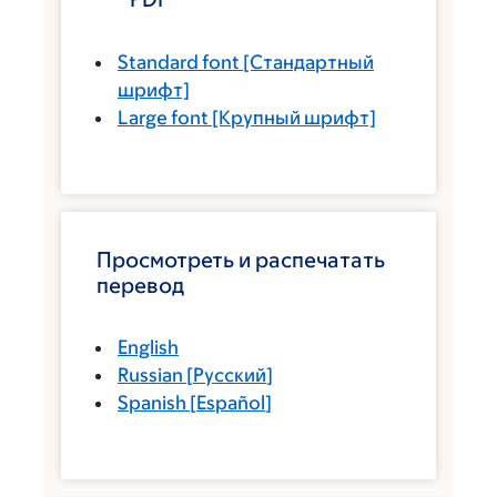
Standard font
[Стандартный
шрифт]
Large font
[Крупный шрифт]
Просмотреть и распечатать
перевод
English
Russian
[
Русский
]
Spanish
[
Español
]