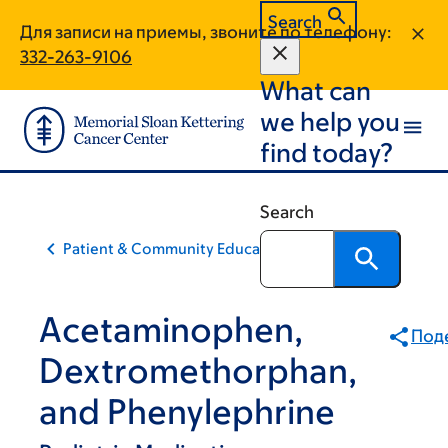
Skip
Skip
Search
Для записи на приемы, звоните по телефону:
to
to
332-263-9106
main
footer
What can
content
we help you
find today?
Search
Patient & Community Education
Acetaminophen,
Под
Dextromethorphan,
and Phenylephrine