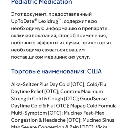
Pediatric Medication
Этот документ, предоставленный
®
™
UpToDate
Lexidrug
, содержит всю
необходимую информацию о препарате,
включая показания, способ применения,
побочные эффекты и случаи, при которых
необходимо связаться с вашим
поставщиком медицинских услуг.
Торговые наименования: США
Alka-Seltzer Plus Day Cold [OTC]; Cold/Flu
Daytime Relief [OTC]; Comtrex Maximum
Strength Cold & Cough [OTC]; GoodSense
Daytime Cold & Flu [OTC]; Mapap Cold Formula
Multi-Symptom [OTC]; Mucinex Fast-Max
Congestion & Headache [OTC]; Mucinex Sinus
Max Severe Congestion & Pain [OTC]; Vicks