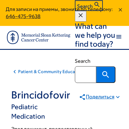
Skip
Skip
Search
Для записи на приемы, звоните по телефону:
to
to
646-475-9638
main
footer
What can
content
we help you
find today?
Search
Patient & Community Education
Brincidofovir
Поделиться
Pediatric
Medication