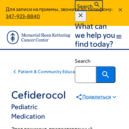
Skip
Skip
Search
Для записи на приемы, звоните по телефону:
to
to
347-923-8840
main
footer
What can
content
we help you
find today?
Search
Patient & Community Education
Cefiderocol
Поделиться
Pediatric
Medication