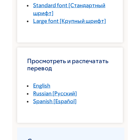
Standard font
[Стандартный
шрифт]
Large font
[Крупный шрифт]
Просмотреть и распечатать
перевод
English
Russian
[
Русский
]
Spanish
[
Español
]