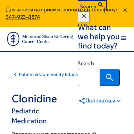
Skip
Skip
Search
Для записи на приемы, звоните по телефону:
to
to
347-923-8874
main
footer
What can
content
we help you
find today?
Search
Patient & Community Education
Clonidine
Поделиться
Pediatric
Medication