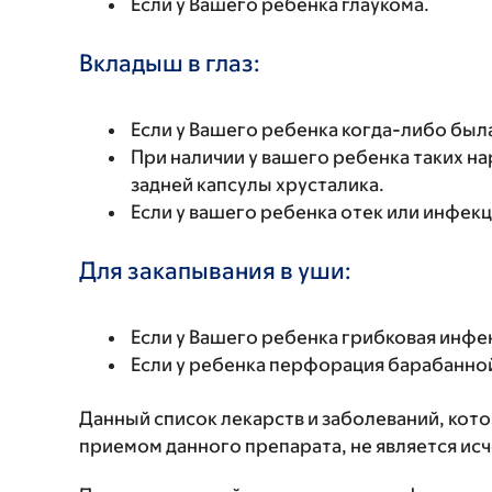
Если у Вашего ребенка глаукома.
Вкладыш в глаз:
Если у Вашего ребенка когда-либо был
При наличии у вашего ребенка таких на
задней капсулы хрусталика.
Если у вашего ребенка отек или инфекц
Для закапывания в уши:
Если у Вашего ребенка грибковая инфек
Если у ребенка перфорация барабанно
Данный список лекарств и заболеваний, кот
приемом данного препарата, не является и