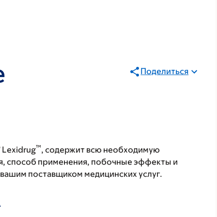
e
Поделиться
®
™
Lexidrug
, содержит всю необходимую
я, способ применения, побочные эффекты и
с вашим поставщиком медицинских услуг.
А