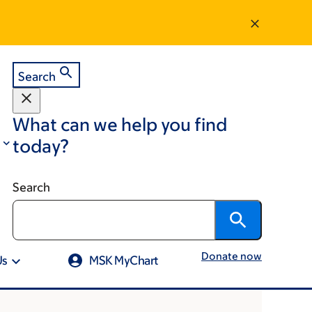
Search
What can we help you find
today?
Search
Donate now
Us
MSK MyChart