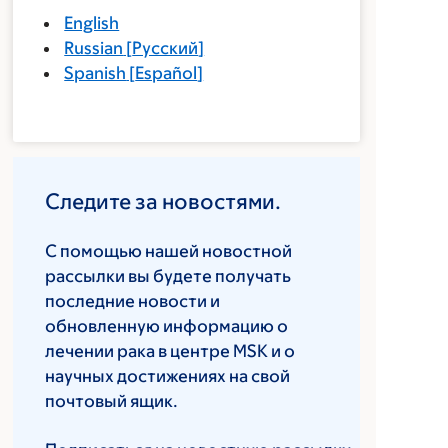
English
Russian
[
Русский
]
Spanish
[
Español
]
Следите за новостями.
С помощью нашей новостной
рассылки вы будете получать
последние новости и
обновленную информацию о
лечении рака в центре MSK и о
научных достижениях на свой
почтовый ящик.