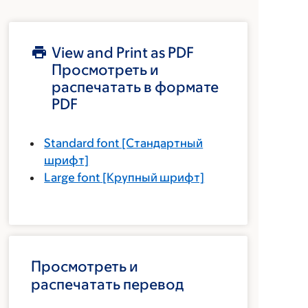
View and Print as PDF
Просмотреть и
распечатать в формате
PDF
Standard font
[Стандартный
шрифт]
Large font
[Крупный шрифт]
Просмотреть и
распечатать перевод