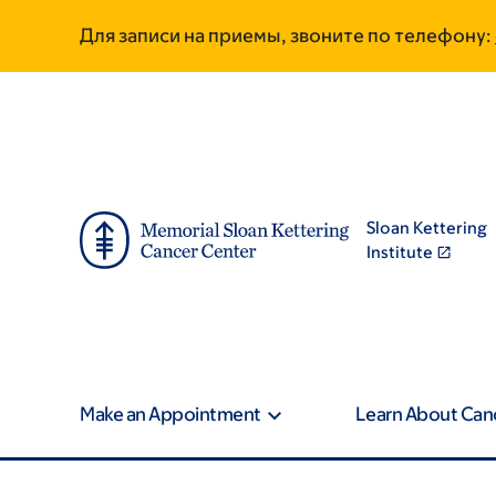
Skip
Skip
Для записи на приемы, звоните по телефону:
to
to
main
footer
content
Sloan Kettering
Institute
Make an Appointment
Learn About Can