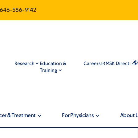
646-586-9142
Research
Education &
Careers
MSK Direct
Training
cer & Treatment
For Physicians
About 