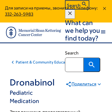
Skip
Skip
Search
Для записи на приемы, звоните по телефону:
to
to
332-263-5983
main
footer
What can
content
we help you
find today?
Search
Patient & Community Education
Dronabinol
Поделиться
Pediatric
Medication