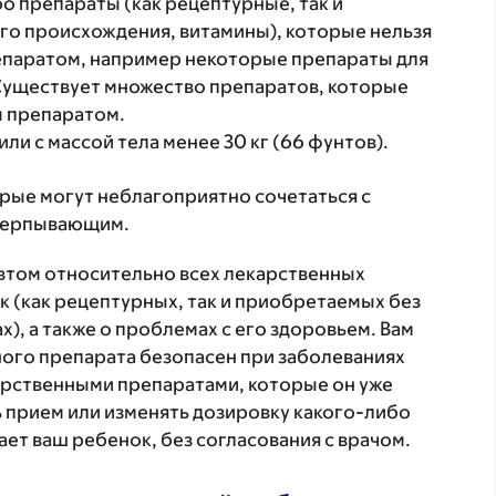
о препараты (как рецептурные, так и
о происхождения, витамины), которые нельзя
епаратом, например некоторые препараты для
 Существует множество препаратов, которые
м препаратом.
ли с массой тела менее 30 кг (66 фунтов).
орые могут неблагоприятно сочетаться с
счерпывающим.
втом относительно всех лекарственных
 (как рецептурных, так и приобретаемых без
), а также о проблемах с его здоровьем. Вам
ого препарата безопасен при заболеваниях
карственными препаратами, которые он уже
ь прием или изменять дозировку какого-либо
ет ваш ребенок, без согласования с врачом.