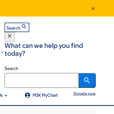
Search
What can we help you find
today?
Search
Donate now
Us
MSK MyChart