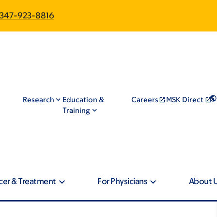
347-923-8816
Research
Education &
Careers
MSK Direct
Training
cer & Treatment
For Physicians
About 