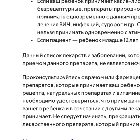
Если ваш ребенок принимает какие-либ
безрецептурные, препараты природног
принимать одновременно с данным пр
лечения ВИЧ, инфекций, судорог и др.
нельзя принимать одновременно с эти
Если пациент — ребенок младше 12 лет и
Данный список лекарств и заболеваний, кот
приемом данного препарата, не является и
Проконсультируйтесь с врачом или фармаце
препаратов, которые принимает ваш ребенок
рецепта, натуральных препаратах и витаминах
необходимо удостовериться, что прием данн
вашего ребенка и в сочетании с другими ле
принимает. Не следует начинать, прекращат
лекарственного препарата, который принима