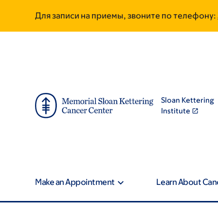
Skip
Skip
Для записи на приемы, звоните по телефону:
to
to
main
footer
content
Sloan Kettering
Institute
Make an Appointment
Learn About Can