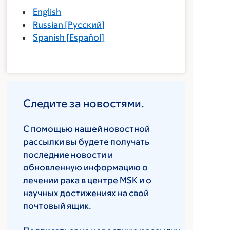
English
Russian
[
Русский
]
Spanish
[
Español
]
Следите за новостями.
С помощью нашей новостной
рассылки вы будете получать
последние новости и
обновленную информацию о
лечении рака в центре MSK и о
научных достижениях на свой
почтовый ящик.