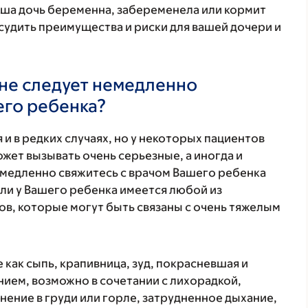
аша дочь беременна, забеременела или кормит
удить преимущества и риски для вашей дочери и
не следует немедленно
его ребенка?
 и в редких случаях, но у некоторых пациентов
жет вызывать очень серьезные, а иногда и
медленно свяжитесь с врачом Вашего ребенка
ли у Вашего ребенка имеется любой из
в, которые могут быть связаны с очень тяжелым
 как сыпь, крапивница, зуд, покрасневшая и
ием, возможно в сочетании с лихорадкой,
нение в груди или горле, затрудненное дыхание,