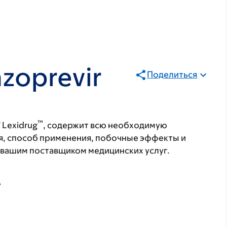
azoprevir
Поделиться
®
™
Lexidrug
, содержит всю необходимую
я, способ применения, побочные эффекты и
с вашим поставщиком медицинских услуг.
А