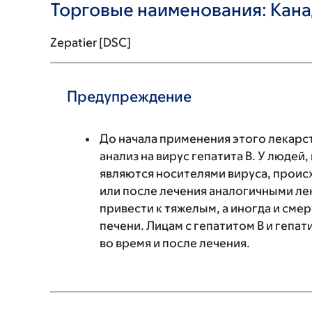
Торговые наименования: Кан
Zepatier [DSC]
Предупреждение
До начала применения этого лекарс
анализ на вирус гепатита В. У людей
являются носителями вируса, проис
или после лечения аналогичными л
привести к тяжелым, а иногда и см
печени. Лицам с гепатитом B и геп
во время и после лечения.