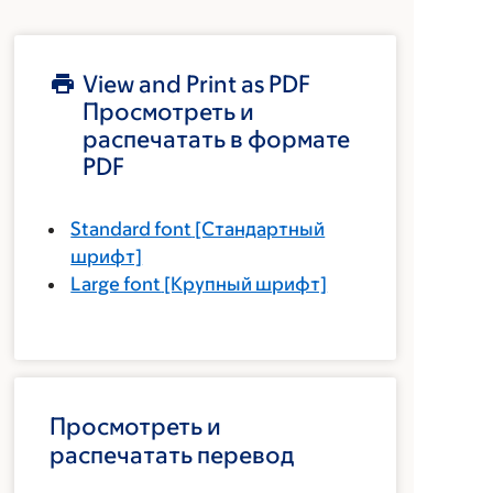
View and Print as PDF
Просмотреть и
распечатать в формате
PDF
Standard font
[Стандартный
шрифт]
Large font
[Крупный шрифт]
Просмотреть и
распечатать перевод