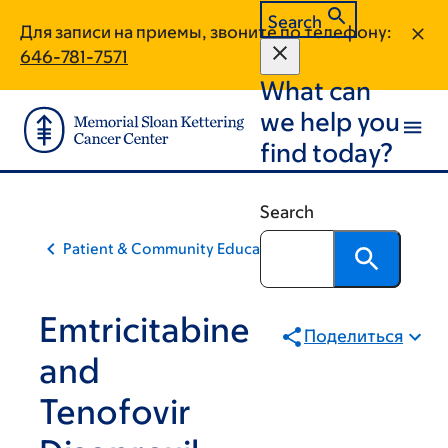
Skip
Skip
Search
Для записи на приемы, звоните по телефону:
to
to
646-781-7571
main
footer
What can
content
we help you
find today?
Search
Patient & Community Education
Emtricitabine
Поделиться
and
Tenofovir