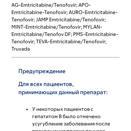
AG-Emtricitabine/Tenofovir; APO-
Emtricitabine-Tenofovir; AURO-Emtricitabine-
Tenofovir; JAMP Emtricitabine/Tenofovir;
MINT-Emtricitabine/Tenofovir; MYLAN-
Emtricitabine/Tenofov DF; PMS-Emtricitabine-
Tenofovir; TEVA-Emtricitabine/Tenofovir;
Truvada
Предупреждение
Для всех пациентов,
принимающих данный препарат:
У некоторых пациентов с
гепатитом B было отмечено
усугубление заболевания после