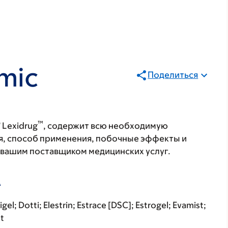
emic
Поделиться
®
™
Lexidrug
, содержит всю необходимую
я, способ применения, побочные эффекты и
с вашим поставщиком медицинских услуг.
А
el; Dotti; Elestrin; Estrace [DSC]; Estrogel; Evamist;
ot