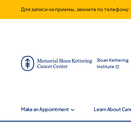
Skip
Skip
Для записи на приемы, звоните по телефону:
to
to
main
footer
content
Sloan Kettering
Institute
Make an Appointment
Learn About Can