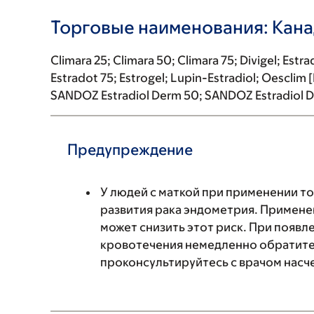
Торговые наименования: Кан
Climara 25; Climara 50; Climara 75; Divigel; Estr
Estradot 75; Estrogel; Lupin-Estradiol; Oesclim
SANDOZ Estradiol Derm 50; SANDOZ Estradiol 
Предупреждение
У людей с маткой при применении т
развития рака эндометрия. Примене
может снизить этот риск. При появ
кровотечения немедленно обратитесь
проконсультируйтесь с врачом насч