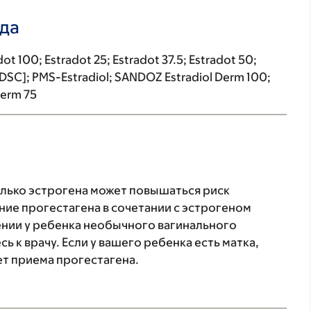
ада
adot 100; Estradot 25; Estradot 37.5; Estradot 50;
 [DSC]; PMS-Estradiol; SANDOZ Estradiol Derm 100;
Derm 75
олько эстрогена может повышаться риск
ние прогестагена в сочетании с эстрогеном
лении у ребенка необычного вагинального
 к врачу. Если у вашего ребенка есть матка,
ет приема прогестагена.