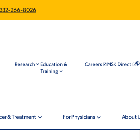
332-266-8026
Research
Education &
Careers
MSK Direct
Training
cer & Treatment
For Physicians
About 