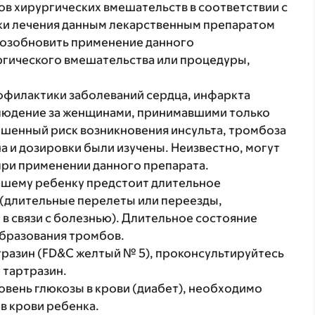
в хирургических вмешательств в соответствии с
вки лечения данным лекарственным препаратом
 возобновить применение данного
ргического вмешательства или процедуры,
офилактики заболеваний сердца, инфаркта
блюдение за женщинами, принимавшими только
шенный риск возникновения инсульта, тромбоза
а и дозировки были изучены. Неизвестно, могут
при применении данного препарата.
Вашему ребенку предстоит длительное
(длительные перелеты или переезды,
в связи с болезнью). Длительное состояние
бразования тромбов.
ртразин (FD&C желтый № 5), проконсультируйтесь
 тартразин.
вень глюкозы в крови (диабет), необходимо
в крови ребенка.