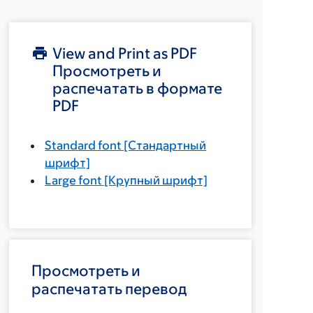
View and Print as PDF
Просмотреть и
распечатать в формате
PDF
Standard font
[Стандартный
шрифт]
Large font
[Крупный шрифт]
Просмотреть и
распечатать перевод