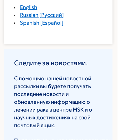
English
Russian
[
Русский
]
Spanish
[
Español
]
Следите за новостями.
С помощью нашей новостной
рассылки вы будете получать
последние новости и
обновленную информацию о
лечении рака в центре MSK и о
научных достижениях на свой
почтовый ящик.