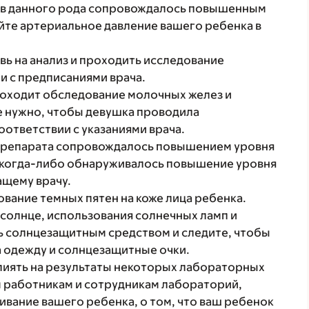
в данного рода сопровождалось повышенным
те артериальное давление вашего ребенка в
вь на анализ и проходить исследование
и с предписаниями врача.
роходит обследование молочных желез и
е нужно, чтобы девушка проводила
ответствии с указаниями врача.
препарата сопровождалось повышением уровня
а когда-либо обнаруживалось повышение уровня
ащему врачу.
вание темных пятен на коже лица ребенка.
солнце, использования солнечных ламп и
ь солнцезащитным средством и следите, чтобы
 одежду и солнцезащитные очки.
лиять на результаты некоторых лабораторных
 работникам и сотрудникам лабораторий,
ание вашего ребенка, о том, что ваш ребенок