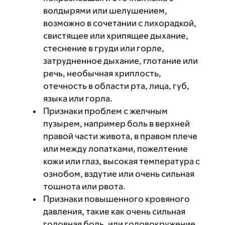
волдырями или шелушением,
возможно в сочетании с лихорадкой,
свистящее или хрипящее дыхание,
стеснение в груди или горле,
затрудненное дыхание, глотание или
речь, необычная хриплость,
отечность в области рта, лица, губ,
языка или горла.
Признаки проблем с желчным
пузырем, например боль в верхней
правой части живота, в правом плече
или между лопатками, пожелтение
кожи или глаз, высокая температура с
ознобом, вздутие или очень сильная
тошнота или рвота.
Признаки повышенного кровяного
давления, такие как очень сильная
головная боль, или головокружение,