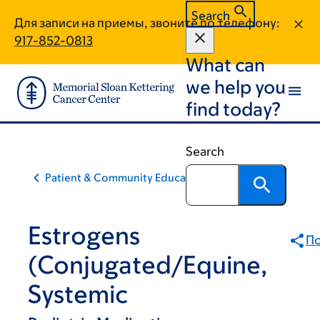
Skip
Skip
Search
Для записи на приемы, звоните по телефону:
to
to
917-852-0813
main
footer
What can
content
we help you
find today?
Search
Patient & Community Education
Estrogens
По
(Conjugated/Equine,
Systemic