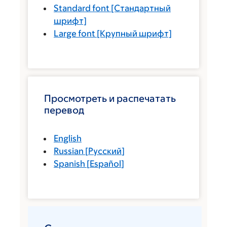
Standard font
[Стандартный
шрифт]
Large font
[Крупный шрифт]
Просмотреть и распечатать
перевод
English
Russian
[
Русский
]
Spanish
[
Español
]