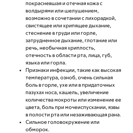
покрасневшая и отечная кожа с
волдырями или шелушением,
возможно в сочетании с лихорадкой,
свистящее или хрипящее дыхание,
стеснение в груди или горле,
затрудненное дыхание, глотание или
речь, необычная хриплость,
отечность в области рта, лица, губ,
языка или горла.
Признаки инфекции, такие как высокая
температура, озноб, очень сильная
боль в горле, ухе или в придаточных
пазухах носа, кашель, увеличение
количества мокроты или изменение ее
цвета, боль при мочеиспускании, язвы
в полости рта или незаживающая рана.
Сильное головокружение или
обморок.