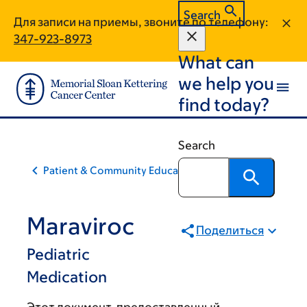
Skip
Skip
Search
Для записи на приемы, звоните по телефону:
to
to
347-923-8973
main
footer
What can
content
we help you
find today?
Search
Patient & Community Education
Maraviroc
Поделиться
Pediatric
Medication