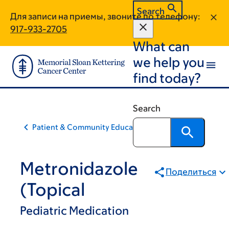
Skip
Skip
Search
Для записи на приемы, звоните по телефону:
to
to
917-933-2705
main
footer
What can
content
we help you
find today?
Search
Patient & Community Education
Metronidazole
Поделиться
(Topical
Pediatric Medication