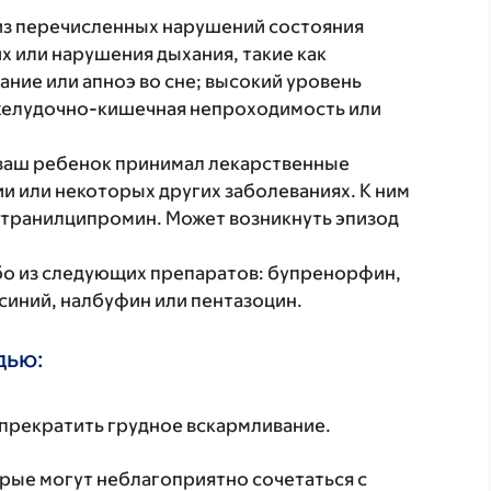
 из перечисленных нарушений состояния
х или нарушения дыхания, такие как
ание или апноэ во сне; высокий уровень
, желудочно-кишечная непроходимость или
 ваш ребенок принимал лекарственные
 или некоторых других заболеваниях. К ним
 транилципромин. Может возникнуть эпизод
бо из следующих препаратов: бупренорфин,
синий, налбуфин или пентазоцин.
дью:
прекратить грудное вскармливание.
орые могут неблагоприятно сочетаться с