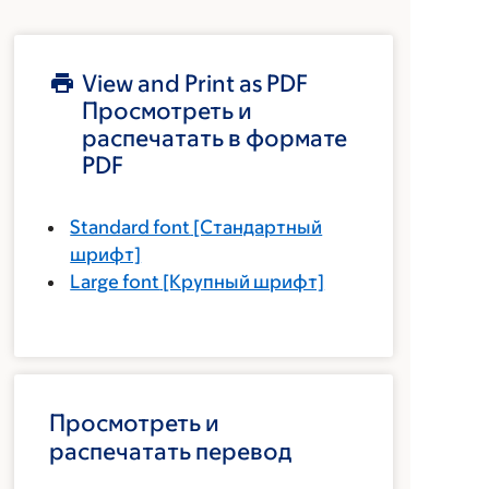
View and Print as PDF
Просмотреть и
распечатать в формате
PDF
Standard font
[Стандартный
шрифт]
Large font
[Крупный шрифт]
Просмотреть и
распечатать перевод