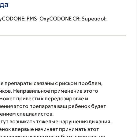
ада
xyCODONE; PMS-OxyCODONE CR; Supeudol;
е препараты связаны с риском проблем,
ков. Неправильное применение этого
может привести к передозировке и
нения этого препарата ваш ребенок будет
ением специалистов.
гут возникать тяжелые нарушения дыхания.
бенок впервые начинает принимать этот
арушения дыхания могут быть смертельно