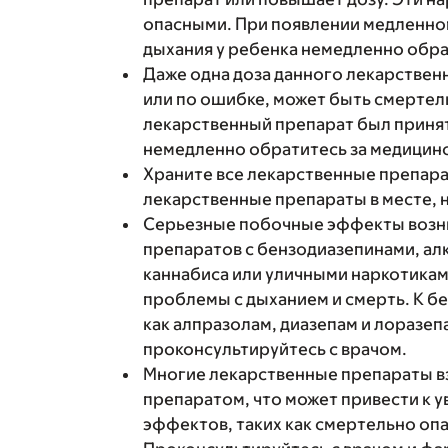
опасными. При появлении медленно
дыхания у ребенка немедленно обрат
Даже одна доза данного лекарствен
или по ошибке, может быть смертель
лекарственный препарат был принят
немедленно обратитесь за медицин
Храните все лекарственные препара
лекарственные препараты в месте, 
Серьезные побочные эффекты возн
препаратов с бензодиазепинами, ал
каннабиса или уличными наркотикам
проблемы с дыханием и смерть. К б
как алпразолам, диазепам и лоразеп
проконсультируйтесь с врачом.
Многие лекарственные препараты в
препаратом, что может привести к 
эффектов, таких как смертельно оп