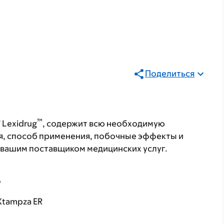
Поделиться
®
™
Lexidrug
, содержит всю необходимую
я, способ применения, побочные эффекты и
с вашим поставщиком медицинских услуг.
А
Xtampza ER