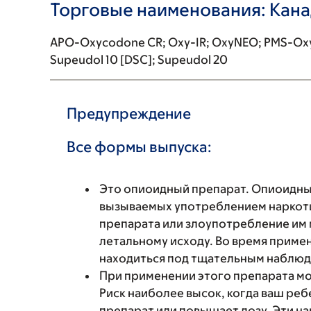
Торговые наименования: Кан
APO-Oxycodone CR; Oxy-IR; OxyNEO; PMS-O
Supeudol 10 [DSC]; Supeudol 20
Предупреждение
Все формы выпуска:
Это опиоидный препарат. Опиоидны
вызываемых употреблением наркоти
препарата или злоупотребление им 
летальному исходу. Во время приме
находиться под тщательным наблюд
При применении этого препарата мо
Риск наиболее высок, когда ваш ре
препарат или повышает дозу. Эти н