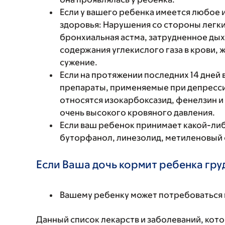
Если у вашего ребенка имеется любое
здоровья: Нарушения со стороны легки
бронхиальная астма, затрудненное дых
содержания углекислого газа в крови
сужение.
Если на протяжении последних 14 дней
препараты, применяемые при депрессии
относятся изокарбоксазид, фенелзин и
очень высокого кровяного давления.
Если ваш ребенок принимает какой-ли
буторфанол, линезолид, метиленовый 
Если Ваша дочь кормит ребенка гру
Вашему ребенку может потребоваться 
Данный список лекарств и заболеваний, кот