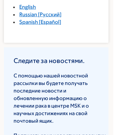
English
Russian
[
Русский
]
Spanish
[
Español
]
Следите за новостями.
С помощью нашей новостной
рассылки вы будете получать
последние новости и
обновленную информацию о
лечении рака в центре MSK и о
научных достижениях на свой
почтовый ящик.