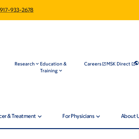
917-933-2678
Research
Education &
Careers
MSK Direct
Training
cer & Treatment
For Physicians
About 