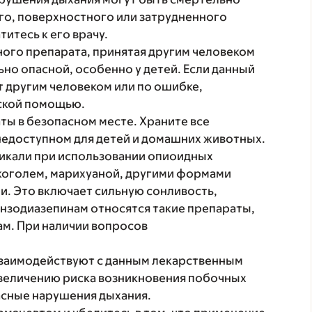
го, поверхностного или затрудненного
итесь к его врачу.
ного препарата, принятая другим человеком
но опасной, особенно у детей. Если данный
 другим человеком или по ошибке,
ской помощью.
ты в безопасном месте. Храните все
недоступном для детей и домашних животных.
икали при использовании опиоидных
коголем, марихуаной, другими формами
и. Это включает сильную сонливость,
ензодиазепинам относятся такие препараты,
ам. При наличии вопросов
заимодействуют с данным лекарственным
увеличению риска возникновения побочных
асные нарушения дыхания.