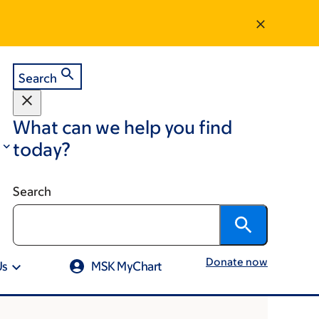
Search
What can we help you find
today?
Search
Donate now
Us
MSK MyChart