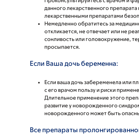
Проконсультируйтесь с врачом и фа
данного лекарственного препарата 
лекарственными препаратами безоп
Немедленно обратитесь за медицин
откликается, не отвечает или не ре
сонливость или головокружение, теря
просыпается.
Если Ваша дочь беременна:
Если ваша дочь забеременела или п
с его врачом пользу и риски примен
Длительное применение этого преп
развитие у новорожденного синдро
новорожденного может быть опасным
Все препараты пролонгированног