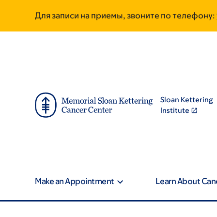
Skip
Skip
Для записи на приемы, звоните по телефону:
to
to
main
footer
content
Sloan Kettering
Institute
Make an Appointment
Learn About Can