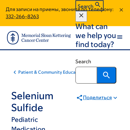
Skip
Skip
Search
Для записи на приемы, звоните по телефону:
to
to
332-266-8263
main
footer
What can
content
we help you
find today?
Search
Patient & Community Education
Selenium
Поделиться
Sulfide
Pediatric
Medication