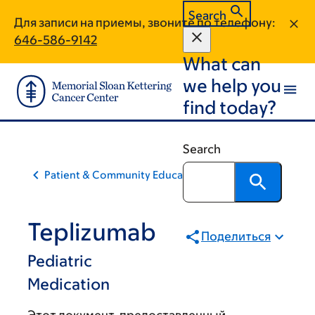
Skip
Skip
Search
Для записи на приемы, звоните по телефону:
to
to
646-586-9142
main
footer
What can
content
we help you
find today?
Search
Patient & Community Education
Teplizumab
Поделиться
Pediatric
Medication