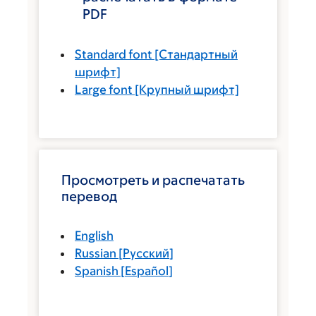
PDF
Standard font
[Стандартный
шрифт]
Large font
[Крупный шрифт]
Просмотреть и распечатать
перевод
English
Russian
[
Русский
]
Spanish
[
Español
]