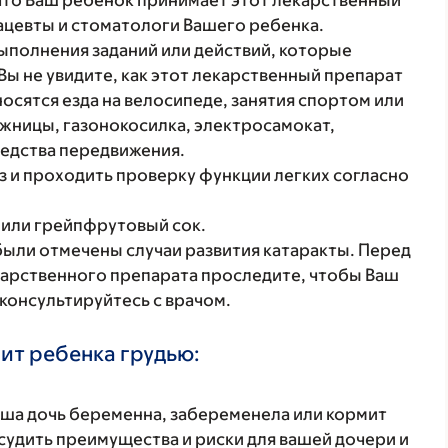
что Ваш ребенок принимает этот лекарственный
ацевты и стоматологи Вашего ребенка.
ыполнения заданий или действий, которые
Вы не увидите, как этот лекарственный препарат
осятся езда на велосипеде, занятия спортом или
ожницы, газонокосилка, электросамокат,
едства передвижения.
з и проходить проверку функции легких согласно
 или грейпфрутовый сок.
были отмечены случаи развития катаракты. Перед
карственного препарата проследите, чтобы Ваш
консультируйтесь с врачом.
ит ребенка грудью:
аша дочь беременна, забеременела или кормит
удить преимущества и риски для вашей дочери и