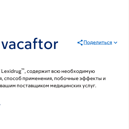
Ivacaftor
Поделиться
®
™
Lexidrug
, содержит всю необходимую
я, способ применения, побочные эффекты и
с вашим поставщиком медицинских услуг.
А