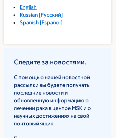
English
Russian
[
Русский
]
Spanish
[
Español
]
Следите за новостями.
С помощью нашей новостной
рассылки вы будете получать
последние новости и
обновленную информацию о
лечении рака в центре MSK и о
научных достижениях на свой
почтовый ящик.