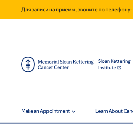
Skip
Skip
Для записи на приемы, звоните по телефону:
to
to
main
footer
content
Sloan Kettering
Institute
Make an Appointment
Learn About Can