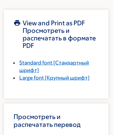
View and Print as PDF
Просмотреть и
распечатать в формате
PDF
Standard font
[Стандартный
шрифт]
Large font
[Крупный шрифт]
Просмотреть и
распечатать перевод