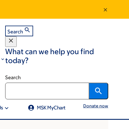
Search
What can we help you find
today?
Search
Donate now
Us
MSK MyChart