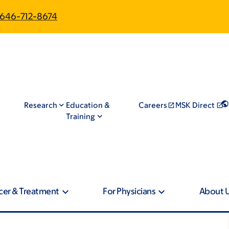
646-712-8674
Research
Education &
Careers
MSK Direct
Training
cer & Treatment
For Physicians
About 