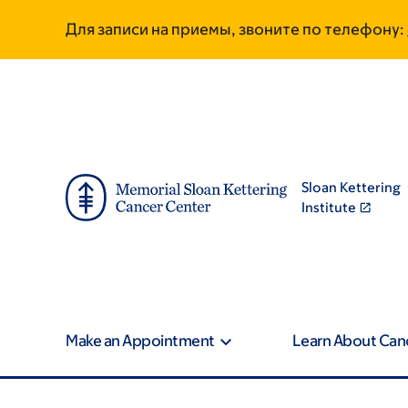
Skip
Skip
Для записи на приемы, звоните по телефону:
to
to
main
footer
content
Sloan Kettering
Institute
Make an Appointment
Learn About Can