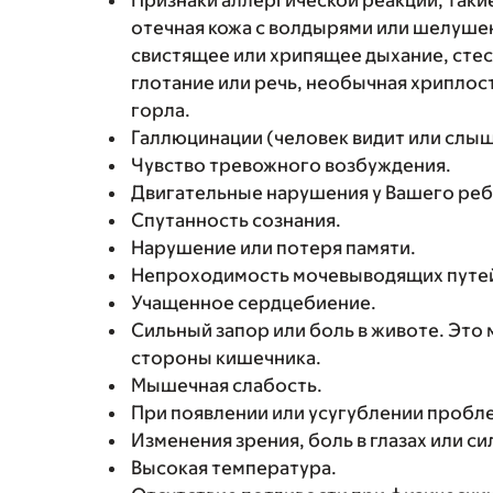
Признаки аллергической реакции, такие
отечная кожа с волдырями или шелушен
свистящее или хрипящее дыхание, стес
глотание или речь, необычная хриплость
горла.
Галлюцинации (человек видит или слыши
Чувство тревожного возбуждения.
Двигательные нарушения у Вашего реб
Спутанность сознания.
Нарушение или потеря памяти.
Непроходимость мочевыводящих путе
Учащенное сердцебиение.
Сильный запор или боль в животе. Это
стороны кишечника.
Мышечная слабость.
При появлении или усугублении пробл
Изменения зрения, боль в глазах или с
Высокая температура.