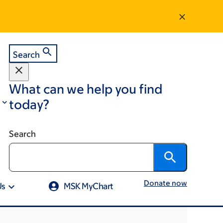
Search
What can we help you find
today?
Search
Donate now
Us
MSK MyChart