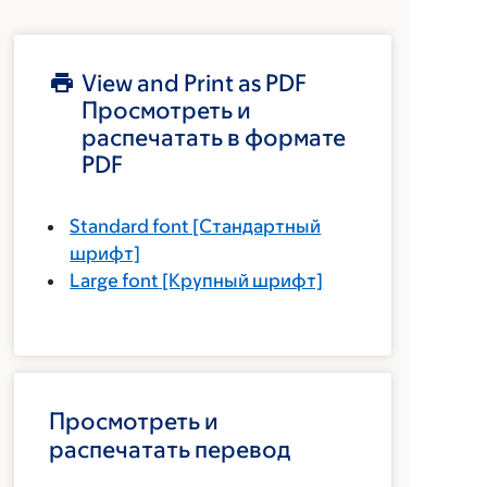
View and Print as PDF
Просмотреть и
распечатать в формате
PDF
Standard font
[Стандартный
шрифт]
Large font
[Крупный шрифт]
Просмотреть и
распечатать перевод