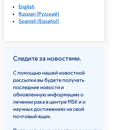
English
Russian
[
Русский
]
Spanish
[
Español
]
Следите за новостями.
С помощью нашей новостной
рассылки вы будете получать
последние новости и
обновленную информацию о
лечении рака в центре MSK и о
научных достижениях на свой
почтовый ящик.