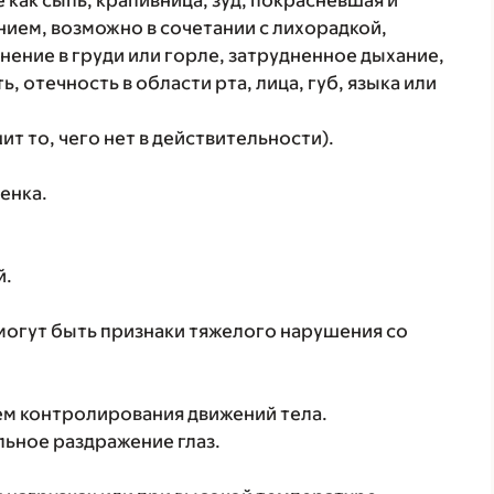
 как сыпь, крапивница, зуд, покрасневшая и
ием, возможно в сочетании с лихорадкой,
нение в груди или горле, затрудненное дыхание,
, отечность в области рта, лица, губ, языка или
т то, чего нет в действительности).
енка.
й.
 могут быть признаки тяжелого нарушения со
ем контролирования движений тела.
ильное раздражение глаз.