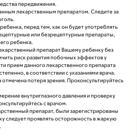
едства передвижения.
данным лекарственным препаратом. Следите за
оголь.
ребенка, перед тем, как он будет употреблять
рецептурные или безрецептурные препараты,
его ребенка.
лекарственный препарат Вашему ребенку без
личить риск развития побочных эффектов у
сти прием данного лекарственного препарата
епенно, в соответствии с указаниями врача.
а отмечена потеря зрения. Проконсультируйтесь
мерение внутриглазного давления и проверку
онсультируйтесь с врачом.
арственный препарат, были зарегистрированы
ку следует проявлять осторожность в жаркую
.