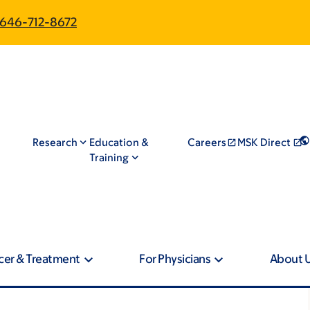
646-712-8672
Research
Education &
Careers
MSK Direct
Training
cer & Treatment
For Physicians
About 