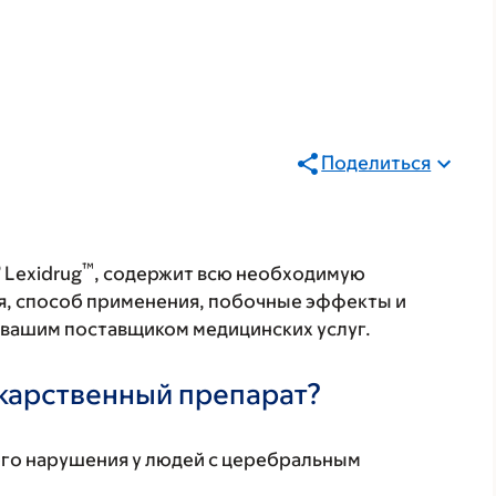
l
Поделиться
®
™
Lexidrug
, содержит всю необходимую
я, способ применения, побочные эффекты и
с вашим поставщиком медицинских услуг.
екарственный препарат?
го нарушения у людей с церебральным