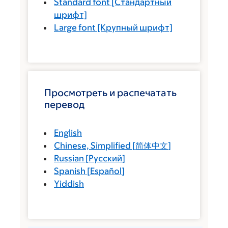
Standard font
[Стандартный
шрифт]
Large font
[Крупный шрифт]
Просмотреть и распечатать
перевод
English
Chinese, Simplified
[
简体中文
]
Russian
[
Русский
]
Spanish
[
Español
]
Yiddish