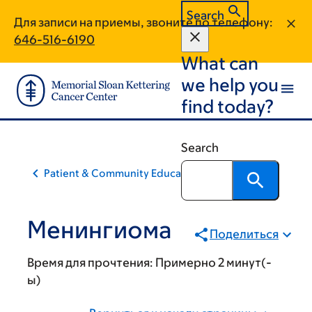
Skip
Skip
Search
Для записи на приемы, звоните по телефону:
to
to
646-516-6190
main
footer
What can
content
we help you
find today?
Search
Patient & Community Education
Менингиома
Поделиться
Время для прочтения:
Примерно 2 минут(-
ы)