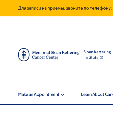
Skip
Skip
Для записи на приемы, звоните по телефону:
to
to
main
footer
content
Sloan Kettering
Institute
Make an Appointment
Learn About Can