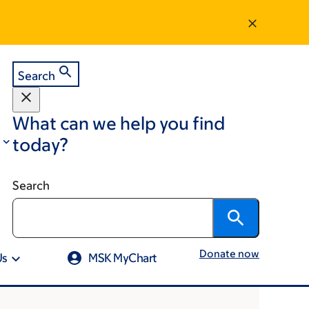
Search
What can we help you find
today?
Search
Donate now
Us
MSK MyChart