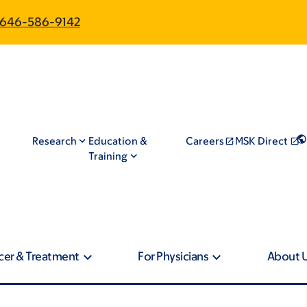
646-586-9142
Research
Education &
Careers
MSK Direct
Training
cer & Treatment
For Physicians
About 