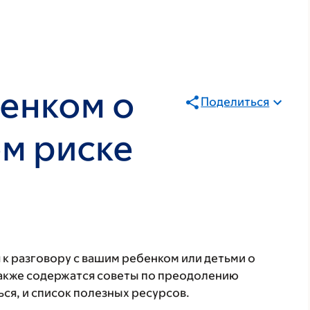
бенком о
Поделиться
м риске
к разговору с вашим ребенком или детьми о
 также содержатся советы по преодолению
ся, и список полезных ресурсов.