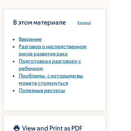
В этом материале
Expand
Введение
Разговор о наследственном
риске развития рака
Подготовка к разговору с
ребенком
Проблемы, с которыми вы
можете столкнуться
Полезные ресурсы
View and Print as PDF