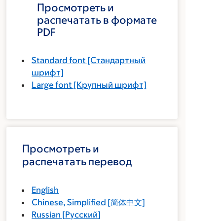
Просмотреть и
распечатать в формате
PDF
Standard font
[Стандартный
шрифт]
Large font
[Крупный шрифт]
Просмотреть и
распечатать перевод
English
Chinese, Simplified
[
简体中文
]
Russian
[
Русский
]