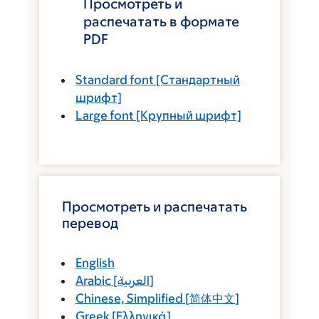
Просмотреть и
распечатать в формате
PDF
Standard font
[Стандартный
шрифт]
Large font
[Крупный шрифт]
Просмотреть и распечатать
перевод
English
Arabic
[
العربية
]
Chinese, Simplified
[
简体中文
]
Greek
[
Ελληνικά
]