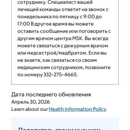
сотруднику. Специалист вашей
лечащей команды ответит на звонок с
понедельника по пятницу с
9:00
до
17:00
В другое время вы можете
оставить сообщение или поговорить с
другим врачом центра MSK. Вы всегда
можете связаться с дежурным врачом
или медсестрой/медбратом. Если вы
не знаете, как связаться со своим
медицинским сотрудником, позвоните
по номеру
332-275-4665
.
Дата последнего обновления
Апрель 30, 2026
Learn about our
Health Information Policy
.
Поделитесь
своим