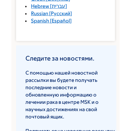
Hebrew
[
עברית
]
Russian
[
Русский
]
Spanish
[
Español
]
Следите за новостями.
С помощью нашей новостной
рассылки вы будете получать
последние новости и
обновленную информацию о
лечении рака в центре MSK и о
научных достижениях на свой
почтовый ящик.