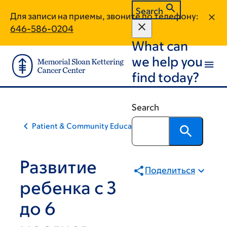
Skip
Skip
Search
Для записи на приемы, звоните по телефону:
to
to
646-586-0204
main
footer
What can
content
we help you
find today?
Search
Patient & Community Education
Развитие
Поделиться
ребенка с 3
до 6