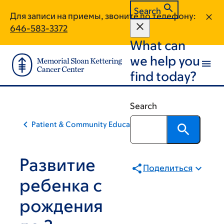
Skip
Skip
Search
Для записи на приемы, звоните по телефону:
to
to
646-583-3372
main
footer
What can
content
we help you
find today?
Search
Patient & Community Education
Развитие
Поделиться
ребенка с
рождения