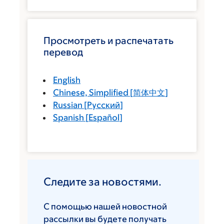
Просмотреть и распечатать
перевод
English
Chinese, Simplified
[
简体中文
]
Russian
[
Русский
]
Spanish
[
Español
]
Следите за новостями.
С помощью нашей новостной
рассылки вы будете получать