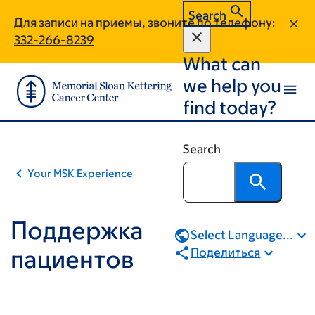
Skip
Skip
Search
Для записи на приемы, звоните по телефону:
to
to
332-266-8239
main
footer
What can
content
we help you
find today?
Search
Your MSK Experience
Поддержка
Select Language...
пациентов
Поделиться