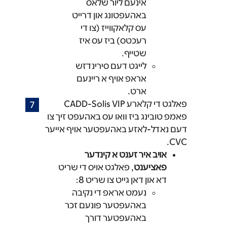
אינעם ליור שלאס
באהעפטונג און דרייט
עס קלאקווייז (צו די
רעכטס) ביז עס איז
שטייף.
לייגט דעם סירינדזש
אראפ אויף א ריינעם
ארט.
פאלגט די קלארע CADD-Solis VIP
פאמפ טובינג ביז װאו עס באהעפט זיך צו
דעם נאדל-לאזע באהעפטער אױף אײער
CVC.
אויב איר זענט א קינדער
פאציענט
, פאלגט אויס די שריט
דא און דאן גייט צו שריט 8:
נעמט אראפ די נקיבה
באהעפטער פונעם זכר
באהעפטער דורך