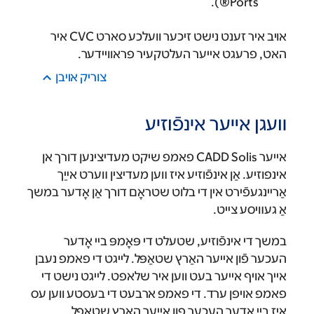
Ports®).
אויב איר זענט נישט זיכער וועלכע סארט CVC איר
האט, פרעגט אייער העלטקעיר פראוויידער.
צוריק אױבן
װעגן אײער אינפֿוזיע
אייער CADD Solis פאמפ שיקט מעדיצינען דורך אן
אינפוזיע. אַן אינפֿוזיע איז װען מעדיצין װערט אײַך
אַרײנגעפֿירט אין די בלוט שטראָם דורך אַן אָדער במשך
אַ געװיסע צײט.
במשך די אינפֿוזיע, שטעלט די פּאָמפּ בײ אָדער
העכער פֿון אײער האַרץ שטאַפּל. לייגט די פאמפ נעבן
אייך אויף אייער בעט ווען איר שלאפט. לייגט נישט די
פאמפ אויפן ערד. די פאמפ ארבעט די בעסטע ווען עס
איז ביי אדער העכער פון אייער הארץ שטאפל.