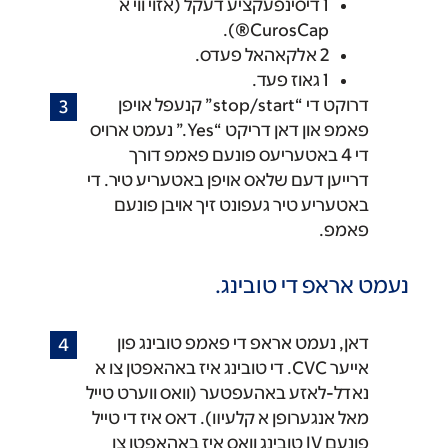
1 דיסינפעקציע דעקל (אזוי ווי א
CurosCap®).
2 אלקאהאל פעדס.
1 גאוז פעד.
דרוקט די “stop/start” קנעפל אויפן
פאמפ און דאן דריקט “Yes.” נעמט ארויס
די 4 באטעריעס פונעם פאמפ דורך
דרייען דעם שלאס אויפן באטעריע טיר. די
באטעריע טיר געפונט זיך אויבן פונעם
פאמפ.
נעמט אראפ די טובינג.
דאן, נעמט אראפ די פאמפ טובינג פון
אייער CVC. די טובינג איז באהאפטן צו א
נאדל-לאזע באהעפטער (וואס ווערט טייל
מאל אנגערופן א קלעיװ). דאס איז די טייל
פונעם IV טובינג וואס איז באהאפטן צו