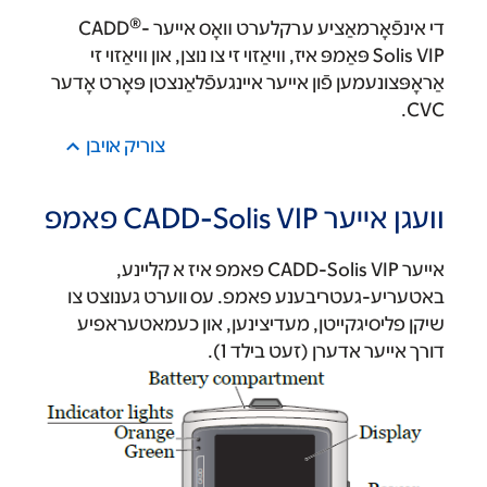
®
די אינפֿאָרמאַציע ערקלערט װאָס אײער CADD
-
Solis VIP פּאַמפּ איז, װיאַזױ זי צו נוצן, און װיאַזױ זי
אַראָפּצונעמען פֿון אײער אײנגעפֿלאַנצטן פּאָרט אָדער
CVC.
צוריק אױבן
וועגן אייער CADD-Solis VIP פאמפ
אייער CADD-Solis VIP פאמפ איז א קליינע,
באטעריע-געטריבענע פאמפ. עס ווערט גענוצט צו
שיקן פליסיגקייטן, מעדיצינען, און כעמאטעראפיע
דורך אייער אדערן (זעט בילד 1).