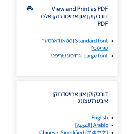
View and Print as PDF
דורכקוקן און ארױסדרוקן אַלס
PDF
Standard font
[סטאַנדאַרטער
שריפֿט]
Large font
[גרויסע שריפט]
דורכקוקן און ארױסדרוקן
איבערזעצונג
English
Arabic
[
العربية
]
Chinese, Simplified
[
简体中文
]