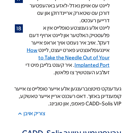
לייגט עס אויפן נאדל-לאזע באהעפטער
דורכן עס שטארק אריינדרוקן און עס
דרייען רעכטס.
לייגט אלע גענוצטע סופלייס אין א
פלעסטיק האלטער און לייגט ארויף דעם
דעקל. אויב איר נעמט אויך אראפ אייער
איינגעפלאנצטע פארט יעצט, ליינט
How
to Take the Needle Out of Your
Implanted Port
. איר קענט בלייבן מיט די
זעלבע הענטשיך צו פלאשן.
געדענקט מיטצוברענגען אלע אייער סופלייס צו אייער
קומענדיגן באזוך. דאס רעכנט אריין אייער טאשקע,
CADD-Solis VIP פאמפ, און טובינג.
צוריק אױבן