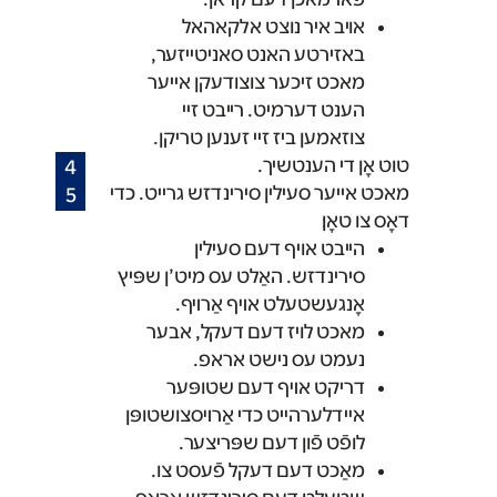
אויב איר נוצט אלקאהאל
באזירטע האנט סאניטייזער,
מאכט זיכער צוצודעקן אייער
הענט דערמיט. רייבט זיי
צוזאמען ביז זיי זענען טריקן.
טוט אָן די הענטשיך.
מאכט אייער סעילין סירינדזש גרייט. כדי
דאָס צו טאָן׃
הייבט אויף דעם סעילין
סירינדזש. האַלט עס מיט’ן שפּיץ
אָנגעשטעלט אױף אַרױף.
מאכט לויז דעם דעקל, אבער
נעמט עס נישט אראפ.
דריקט אױף דעם שטופּער
אײדלערהײט כדי אַרױסצושטופּן
לופֿט פֿון דעם שפּריצער.
מאַכט דעם דעקל פֿעסט צו.