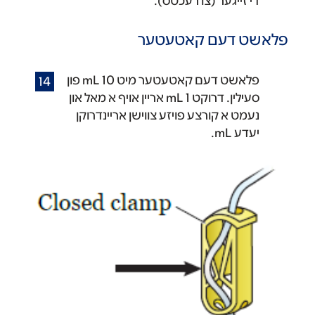
די זייגער (צו רעכטס).
פלאשט דעם קאטעטער
פלאשט דעם קאטעטער מיט 10 mL פון
סעילין. דרוקט 1 mL אריין אויף א מאל און
נעמט א קורצע פויזע צווישן אריינדרוקן
יעדע mL.