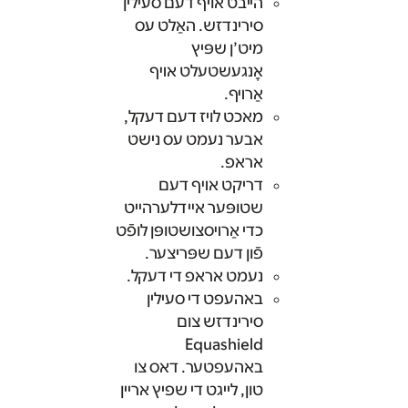
הייבט אויף דעם סעילין
סירינדזש. האַלט עס
מיט’ן שפּיץ
אָנגעשטעלט אױף
אַרױף.
מאכט לויז דעם דעקל,
אבער נעמט עס נישט
אראפ.
דריקט אױף דעם
שטופּער אײדלערהײט
כדי אַרױסצושטופּן לופֿט
פֿון דעם שפּריצער.
נעמט אראפ די דעקל.
באהעפט די סעילין
סירינדזש צום
Equashield
באהעפטער. דאס צו
טון, לייגט די שפיץ אריין