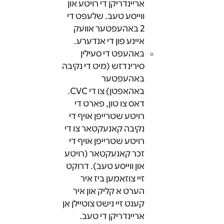
אריינדריקן די רויטע און
ווייסע טעב. שלעפט די
2 באהעפטער אוועק
איינע פון די אנדערע.
באהעפט די סעילין
סירינדזש (מיט די נקיבה
באהעפטער
באהאפטן) צו די CVC.
דאס צו טון, פארט די
רויטע שטרייפן אויף די
נקיבה קאנעקטאר צו די
רויטע שטרייפן אויף די
זכר קאנעקטאר (רויטע
און ווייסע טעב). דרוקט
זיי צוזאמען ביז איר
הערט א קליק און איר
קענט זיי נישט צוטיילן אן
אריינדריקן די טעב.