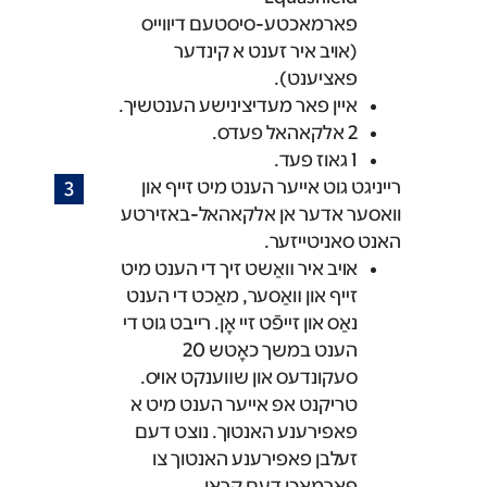
פארמאכטע-סיסטעם דיווייס
(אויב איר זענט א קינדער
פאציענט).
איין פאר מעדיצינישע הענטשיך.
2 אלקאהאל פעדס.
1 גאוז פעד.
רייניגט גוט אייער הענט מיט זייף און
וואסער אדער אן אלקאהאל-באזירטע
האנט סאניטייזער.
אױב איר װאַשט זיך די הענט מיט
זײף און װאַסער, מאַכט די הענט
נאַס און זײפֿט זײ אָן. רײבט גוט די
הענט במשך כאָטש 20
סעקונדעס און שװענקט אױס.
טריקנט אפ אייער הענט מיט א
פאפירענע האנטוך. נוצט דעם
זעלבן פאפירענע האנטוך צו
פארמאכן דעם קראן.