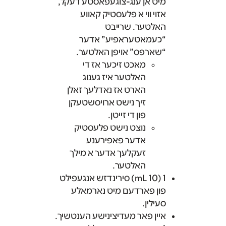
מיט אן ענג-צוגעפאסטע דעקל,
אזוי ווי א פלעסטיק קאווע
האלטער. שרייבט
“כעמאטעראפיע” אדער
“שארפס” אויפן האלטער.
מאכט זיכער אז די
האלטער איז גענוג
הארט אז נאדלעך זאלן
זיך נישט ארויסשטעקן
פון די זייטן.
נוצט נישט פלעסטיק
אדער פאפירענע
זעקלעך אדער א מילך
האלטער.
1 (10 mL) סירינדזש אנגעפילט
פון פארדעם מיט נארמאלע
סעילין.
איין פאר מעדיצינישע הענטשיך.