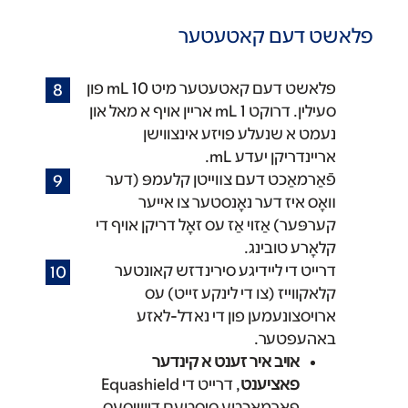
פלאשט דעם קאטעטער
פלאשט דעם קאטעטער מיט 10 mL פון
סעילין. דרוקט 1 mL אריין אויף א מאל און
נעמט א שנעלע פויזע אינצווישן
אריינדריקן יעדע mL.
פֿאַרמאַכט דעם צװײטן קלעמפּ (דער
װאָס איז דער נאָנסטער צו אײער
קערפּער) אַזױ אַז עס זאָל דריקן אױף די
קלאָרע טובינג.
דרייט די ליידיגע סירינדזש קאונטער
קלאקווייז (צו די לינקע זייט) עס
ארויסצונעמען פון די נאדל-לאזע
באהעפטער.
אויב איר זענט א קינדער
פאציענט
, דרייט די Equashield
פארמאכטע סיסטעם דיווייסעס