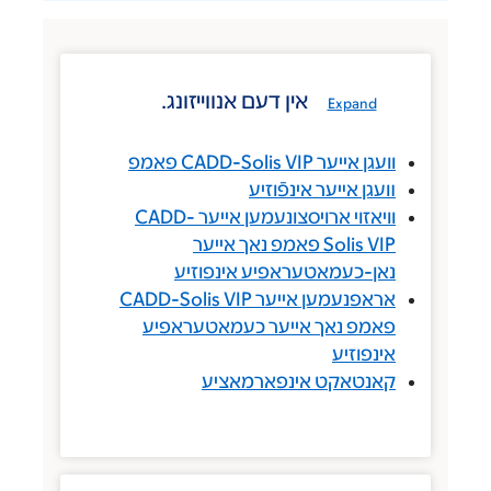
אין דעם אנווייזונג.
Expand
וועגן אייער CADD-Solis VIP פאמפ
װעגן אײער אינפֿוזיע
וויאזוי ארויסצונעמען אייער CADD-
Solis VIP פאמפ נאך אייער
נאן-כעמאטעראפיע אינפוזיע
אראפנעמען אייער CADD-Solis VIP
פאמפ נאך אייער כעמאטעראפיע
אינפוזיע
קאנטאקט אינפארמאציע