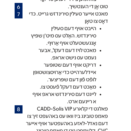
טוט אָן די הענטשיך.
מאכט אייער סעילין סירינדזש גרייט. כדי
דאָס צו טאָן׃
הייבט אויף דעם סעילין
סירינדזש. האַלט עס מיט’ן שפּיץ
אָנגעשטעלט אױף אַרױף.
מאכט לויז דעם דעקל, אבער
נעמט עס נישט אראפ.
דריקט אױף דעם שטופּער
אײדלערהײט כדי אַרױסצושטופּן
לופֿט פֿון דעם שפּריצער.
מאַכט דעם דעקל פֿעסט צו.
לייגט דעם סירינדזש אראפ אויף
א ריינעם ארט.
פאלגט די קלארע CADD-Solis VIP
פאמפ טובינג ביז װאו עס באהעפט זיך צו
דעם נאדל-לאזע באהעפטער אױף אײער
CVC. קלעמפט גוט די פאמפ טובינג.