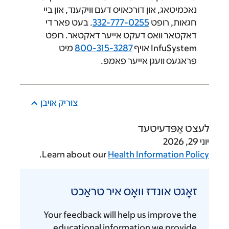
נאכמיטאג, און דורכאויס דעם וויקענד, און ביי
חגאות, רופט ‎
332-777-0255
. בעט פאר די
דאקטאר וואס דעקט אייער דאקטאר. רופט
InfuSystem אויף ‎
800-315-3287
מיט
פראגעס וועגן אייער פאמפ.
צוריק אױבן
לעצט אַפּדעיטעד
יוני 29, 2026
.
Learn about our
Health Information Policy
זאָגט
אונדז
זאָגט אונדז וואָס איר טראַכט
וואָס
איר
Your feedback will help us improve the
טראַכט
educational information we provide.