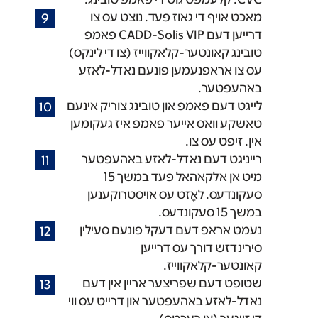
מאכט אויף די גאוז פעד. נוצט עס צו
דרייען דעם CADD-Solis VIP פאמפ
טובינג קאונטער-קלאקווייז (צו די לינקס)
עס צו אראפנעמען פונעם נאדל-לאזע
באהעפטער.
לייגט דעם פאמפ און טובינג צוריק אינעם
טאשקע וואס אייער פאמפ איז געקומען
אין. זיפט עס צו.
רײניגט דעם נאדל-לאזע באהעפטער
מיט אן אלקאהאל פעד במשך 15
סעקונדעס. לאָזט עס אױסטרוקענען
במשך 15 סעקונדעס.
נעמט אראפ דעם דעקל פונעם סעילין
סירינדזש דורך עס דרייען
קאונטער-קלאקווייז.
שטופט דעם שפריצער ארײן אין דעם
נאדל-לאזע באהעפטער און דרײט עס ווי