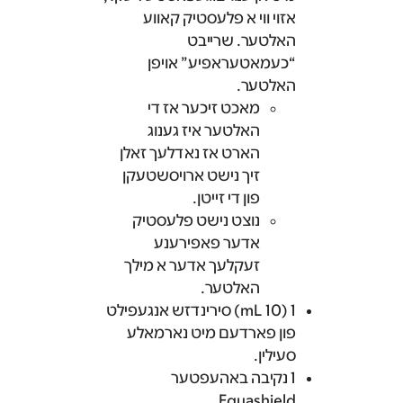
אזוי ווי א פלעסטיק קאווע
האלטער. שרייבט
“כעמאטעראפיע” אויפן
האלטער.
מאכט זיכער אז די
האלטער איז גענוג
הארט אז נאדלעך זאלן
זיך נישט ארויסשטעקן
פון די זייטן.
נוצט נישט פלעסטיק
אדער פאפירענע
זעקלעך אדער א מילך
האלטער.
1 (10 mL) סירינדזש אנגעפילט
פון פארדעם מיט נארמאלע
סעילין.
1 נקיבה באהעפטער
Equashield