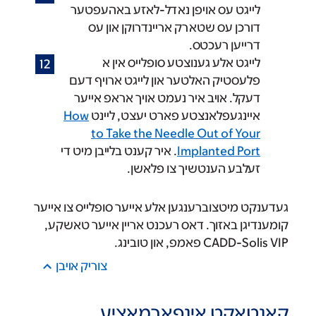
לייגט עס אויפן נאדל-לאזע באהעפטער
דורכן עס שטארק אריינדרוקן און עס
דרייען רעכטס.
לייגט אלע גענוצטע סופלייס אין א
פלעסטיק האלטער און לייגט ארויף דעם
דעקל. אויב איר נעמט אויך אראפ אייער
איינגעפלאנצטע פארט יעצט, ליינט
How
to Take the Needle Out of Your
Implanted Port
. איר קענט בלייבן מיט די
זעלבע הענטשיך צו פלאשן.
געדענקט מיטצוברענגען אלע אייער סופלייס צו אייער
קומענדיגן באזוך. דאס רעכנט אריין אייער טאשקע,
CADD-Solis VIP פאמפ, און טובינג.
צוריק אױבן
קאנטאקט אינפארמאציע