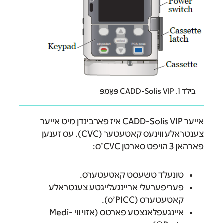
בילד 1. CADD-Solis VIP פּאַמפּ
אייער CADD-Solis VIP איז פארבינדן מיט אייער
צענטראלע ווינעס קאטעטער (CVC). עס זענען
פארהאן 3 הויפט סארטן CVC’ס:
טונעלד טשעסט קאטעטערס.
פעריפערעלי אריינגעלייגטע צענטראלע
קאטעטערס (PICC’ס).
איינגעפלאנצטע פארטס (אזוי ווי Medi-