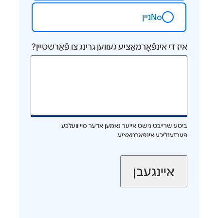
Noניין
איז די אינפֿאָרמאַציע געווען גרינג צו פֿאַרשטיין?
ביטע שרייבט נישט אייער נאמען אדער סיי וועלכע
פערזענליכע אינפארמאציע.