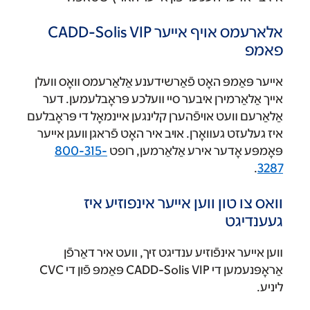
אלארעמס אויף אייער CADD-Solis VIP
פאמפ
אײער פּאַמפּ האָט פֿאַרשידענע אַלאַרעמס װאָס װעלן
אײך אַלאַרמירן איבער סײ װעלכע פּראָבלעמען. דער
אַלאַרעם װעט אױפֿהערן קלינגען אײנמאָל די פּראָבלעם
איז געלעזט געװאָרן. אויב איר האָט פֿראגן וועגן אײער
פּאָמפּע אָדער אירע אַלאַרמען, רופט
800-315-
.
3287
וואס צו טון ווען אייער אינפוזיע איז
געענדיגט
װען אײער אינפֿוזיע ענדיגט זיך, װעט איר דאַרפֿן
אַראָפּנעמען די CADD-Solis VIP פּאַמפּ פֿון די CVC
ליניע.