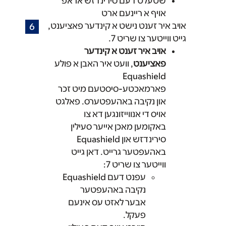
שטעלט דעם סירינדזש אראפ
אויף א ריינעם ארט
אויב איר זענט נישט א קינדער פאציענט,
גייט ווייטער צו שריט 7.
אויב איר זענט א קינדער
פאציענט
, וועט איר האבן א פולע
Equashield
פארמאכטע-סיסטעם מיט זכר
און נקיבה באהעפטערס. פאלגט
אויס די אנווייזונגען דא צו
באקומען מאכן אייער סעילין
סירינדזש און Equashield
באהעפטער גרייט. דאן גייט
ווייטער צו שריט 7:
עפנט דעם Equashield
נקיבה באהעפטער
אבער לאזט עס אינעם
פעקל.