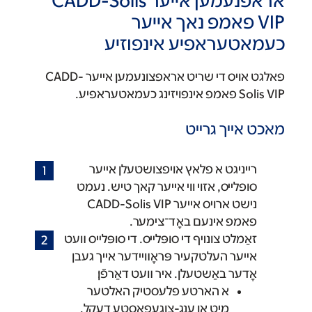
אראפנעמען אייער CADD-Solis
VIP פאמפ נאך אייער
כעמאטעראפיע אינפוזיע
פאלגט אויס די שריט אראפצונעמען אייער CADD-
Solis VIP פאמפ אינפויזינג כעמאטעראפיע.
מאכט אייך גרייט
רייניגט א פלאץ אויפצושטעלן אייער
סופלייס, אזוי ווי אייער קאך טיש. נעמט
נישט ארויס אייער CADD-Solis VIP
פאמפ אינעם באָד־צימער.
זאַמלט צונױף די סופּלײס. די סופּלײס װעט
אײער העלטקעיר פּראָװײדער אײך געבן
אָדער באַשטעלן. איר װעט דאַרפֿן׃
א הארטע פלעסטיק האלטער
מיט אן ענג-צוגעפאסטע דעקל,