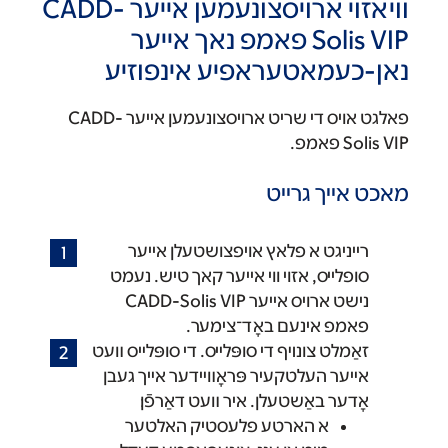
וויאזוי ארויסצונעמען אייער CADD-
Solis VIP פאמפ נאך אייער
נאן-כעמאטעראפיע אינפוזיע
פאלגט אויס די שריט ארויסצונעמען אייער CADD-
Solis VIP פאמפ.
מאכט אייך גרייט
רייניגט א פלאץ אויפצושטעלן אייער
סופלייס, אזוי ווי אייער קאך טיש. נעמט
נישט ארויס אייער CADD-Solis VIP
פאמפ אינעם באָד־צימער.
זאַמלט צונױף די סופּלײס. די סופּלײס װעט
אײער העלטקעיר פּראָװײדער אײך געבן
אָדער באַשטעלן. איר װעט דאַרפֿן׃
א הארטע פלעסטיק האלטער