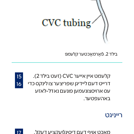
בילד 2. פֿאַרמאַכטער קלעמפּ
קלעמט אײן אײער CVC (זעט בילד 2).
דרײט דעם לײדיגן שפריצער צו לינקס כדי
עס ארױסצונעמען פונעם נאדל-לאזע
באהעפטער.
רײניגט
מאַכט אױף דעם דיסינפֿעקציע דעקל.