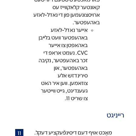
קאונטער קלאקווייז עס
ארויסצונעמען פון די נאדל-לאזע
באהעפטער.
אייער נאדל-לאזע
באהעפטער וועט בלייבן
באהאפטן צו אייער
CVC. נעמט אראפ די
זכר באהעפטער, נקיבה
באהעפטער, און
סירינדזש אלע
צוזאמען. ווען איר האט
געענדיגט, גייט ווייטער
צו שריט 11.
רײניגט
מאַכט אױף דעם דיסינפֿעקציע דעקל.