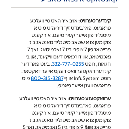
קינדער סערוויס:
אויב איר האט סיי וועלכע
פראגעס, פארבינדט זיך דירעקט מיט א
מיטגליד פון אייער קעיר טיעם. איר קענט
צוקומען צו א שטאב מיטגליד מאנטאג ביז
פרייטאג פון 7 צופרי ביז 7 נאכמיטאג. נאך 7
נאכמיטאג, און דורכאויס דעם וויקענד, און ביי
חגאות, רופט ‎
332-777-0255
. בעט פאר דער
קינדער דאקטער וואס דעקט אייער דאקטאר.
רופט InfuSystem אויף ‎
800-315-3287
מיט
פראגעס וועגן אייער פאמפ.
ערוואקסענע סערוויס:
אויב איר האט סיי וועלכע
פראגעס, פארבינדט זיך דירעקט מיט א
מיטגליד פון אייער קעיר טיעם. איר קענט
צוקומען צו א שטאב מיטגליד מאנטאג ביז
פרייטאג פון& 9 צופרי ביז 5 נאכמיטאג. נאך 5