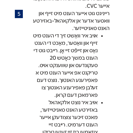
אייער CVC.
רייניגט גוט אייער הענט מיט זייף און
וואסער אדער אן אלקאהאל-באזירטע
האנט סאניטייזער.
אױב איר װאַשט זיך די הענט מיט
זײף און װאַסער, מאַכט די הענט
נאַס און זײפֿט זײ אָן. רײבט גוט די
הענט במשך כאָטש 20
סעקונדעס און שװענקט אױס.
טריקנט אפ אייער הענט מיט א
פאפירענע האנטוך. נוצט דעם
זעלבן פאפירענע האנטוך צו
פארמאכן דעם קראן.
אויב איר נוצט אלקאהאל
באזירטע האנט סאניטייזער,
מאכט זיכער צוצודעקן אייער
הענט דערמיט. רייבט זיי
צוזאמען ביז זיי זענען טריקן.