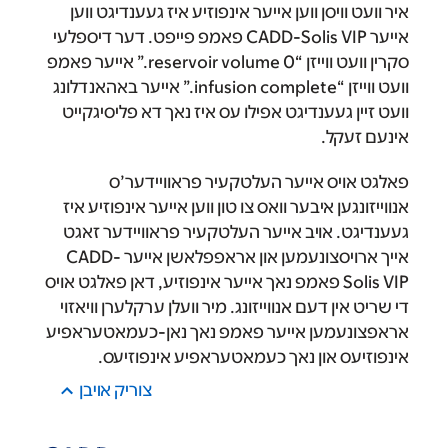
איר וועט וויסן ווען אייער אינפוזיע איז געענדיגט ווען
אייער CADD-Solis VIP פאמפ פייפט. דער דיספלעי
סקרין וועט ווייזן “reservoir volume 0.” אייער פאמפ
וועט ווייזן “infusion complete.” אייער באהאנדלונג
וועט זיין געענדיגט אפילו עס איז נאך דא פליסיגקייט
אינעם זעקל.
פאלגט אויס אייער העלטקעיר פראוויידער’ס
אנווייזונגען איבער וואס צו טון ווען אייער אינפוזיע איז
געענדיגט. אויב אייער העלטקעיר פראוויידער זאגט
אייך ארויסצונעמען און אראפפלאשן אייער CADD-
Solis VIP פאמפ נאך אייער אינפוזיע, דאן פאלגט אויס
די שריט אין דעם אנווייזונג. מיר וועלן ערקלערן וויאזוי
אראפצונעמען אייער פאמפ נאך נאן-כעמאטעראפיע
אינפוזיעס און נאך כעמאטעראפיע אינפוזיעס.
צוריק אױבן