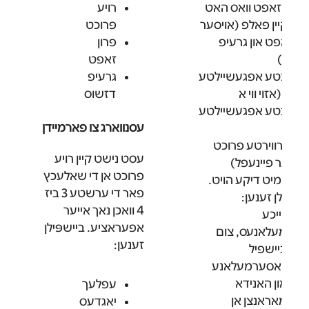
כט זאפט וואס האט
רויע
 קיין פאלפ (אויסער
פרוכט
 זאפט און גרעיפ
פרון
וס)
זאפט
אכטע אפגעשיילטע
גרעיפ
ט (אזוי ווי א
דזשוס
אכטע אפגעשיילטע
עסנווארג צו פארמיידן
)
ערווירטע פרוכט
עסט נישט קיין רויע
סער פיינעפל)
פרוכט אן די שאלעכץ
ט מיט דיקע הויט.
פאר די ערשטע 3 ביז
פּילן זענען:
4 וואכן נאך אייער
ווייכע
אפעראציע. ביישפּילן
מעלאנעס, צום
זענען:
ביישפיל
וואסערמעלאנע
און האנידא
עפלעך
מאראנצן אן
יאגדעס