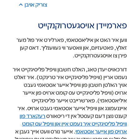
צוריק אױבן
פארמיידן אויסגעטרוקנקייט
ווען איר האט אן איליאסטאמי, פארלירט איר פול מער
זאלץ, פאטעזיום, און וואסער ווי געווענליך. דאס קען
פירן צו אויסגעטרוקנקייט.
דורכאויס יעדן טאג, האלט חשבון וויפיל פליסיגקייט איר
נעמט אריין (וויפיל פליסיגקייט איר טרינקט). איר זאלט
אויך האלטן חשבון פון וויפיל אייער אסטאמי געבט
ארויס (וויפיל פליסיגקייט עס קומט ארויס פון אייער
איליאסטאמי). פארשרייבט אייער פליסיגקייט
אייננעמונג און וויפיל אייער אסטאמי געבט ארויס. איר
קענט נוצן דעם קעסטל אין די ריסאורס
רעקארד פון
וויפיל פליסיגקייט איר נעמט איין און וויפיל עס קומט
ארויס פון אייער אסטאמי
. אייער נורס וועט אייך געבן א