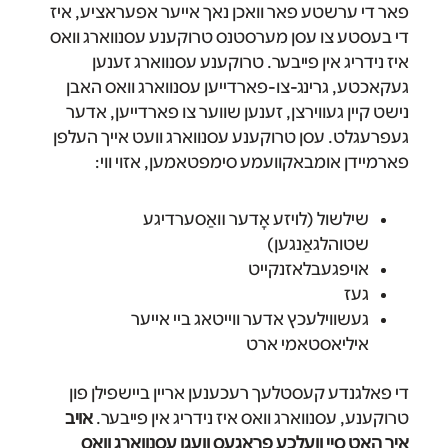
פאר די ערשטע פאר וואכן נאך אייער אפעראציע, איז
די בעסטע צו עסן מערסטנס טרוקענע עסנווארג וואס
איז נידריג אין פייבער. טרוקענע עסנווארג זענען
געקאכטע, גרינג-צו-פארדייען עסנווארג וואס האבן
נישט קיין געווירצן, זענען שווער צו פארדייען, אדער
געפרעגלט. עסן טרוקענע עסנווארג וועט אייך העלפן
פארמיידן אומבאקוועמע סימפטאמען, אזוי ווי:
שילשול (לױזע אָדער װאַסערדיגע
שטוהלגאַנגען)
אויפגעבלאזנקייט
געז
געשווילעכץ אדער ווייטאג ביי אייער
איליאסטאמי ארט
די פאלגנדע קעסטלעך רעכענען אריין ביישפילן פון
טרוקענע, עסנווארג וואס איז נידריג אין פייבער.
אויב
איר האט סיי וועלכע פראגעס וועגן עסנווארג וואס