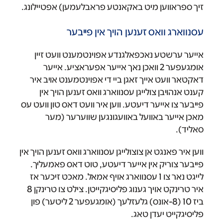
זיך ספראווען מיט באקאנטע פראבלעמען) אפטיילונג.
עסנווארג וואס זענען הויך אין פייבער
אייער ערשטע נאכפאלגנדע אפוינטמענט וועט זיין
אומגעפער 2 וואכן נאך אייער אפעראציע. אייער
דאקטאר וועט אייך זאגן ביי די אפוינטמענט אויב איר
קענט אנהויבן צולייגן עסנווארג וואס זענען הויך אין
פייבער צו אייער דיעטע. ווען איר וועט דאס טון וועט עס
מאכן אייער באוועל באוועגונגען שווערער (מער
סאליד).
ווען איר פאנגט אן צוצולייגן עסנווארג וואס זענען הויך אין
פייבער צוריק אין אייער דיעטע, טוט דאס פאמעליך.
לייגט נאר צו 1 עסנווארג אויף אמאל. מאכט זיכער אז
איר טרינקט אויך גענוג פליסיגקייטן. צילט צו טרינקן 8
ביז 10 (8-אונס) גלעזלעך (אומגעפער 2 ליטער) פון
פליסיגקייט יעדן טאג.