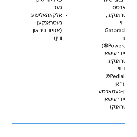
פארטס
געז
עטראנקען,
אלקאהאלישע
זוי ווי
געטראנקען
Gatorade
(אזוי ווי ביר און
an
וויין)
Powerade®
יהיידרעישאן
עטראנקען
אזוי ווי
Pedialyte®
דער אן
ייגן-געמאכטע
יהיידרעישאן
עטראנק)