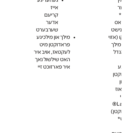
 אין
געהעריגע
דער
אייז
ם*
קריעם
ך וואס
אדער
ט נישט
שערבערט
א קו (אזוי
מילך און מילכיגע
סאו מילך
פראדוקטן מיט
 מאנדל
לעקטאז, אויב איר
ך)
האט שילשול נאך
כיגע
איר פארזוכט זיי
דוקטן
 פון
טאוז
י ווי
Lactaid®
דוקטן)
ורט*
*