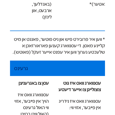
ט באטער)*
(באנדלעך,
ארבעס, און
לינזן)
* ווען איר פרובירט פיש און ניס פוטער, פאנגט אן מיט
קליינע מאסן. די עסנווארג קענען פאראורזאכן א
שלעכטע גערוך ווען איר עפנט אייער זעקל (פאוטש).
גרעינס
עסנווארג וואס איז גוט
עסן צו באגרעניצן
צוצולייגן צו אייער דיעטע
עסנווארג וואס איז
עסנווארג וואס איז נידריג
הויך אין פייבער, אזוי
אין פייבער, אזוי ווי:
ווי האול גרעינס
(האול וויט ברויט,