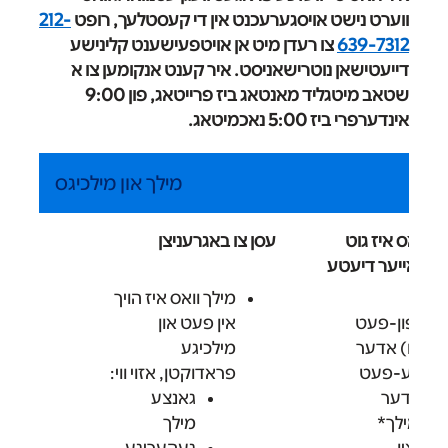
ווערט נישט אויסגערעכנט אין די קעסטלעך, רופט
212-
639-7312
צו רעדן מיט אן אויטפעישענט קלינישע
דייעטישאן נוטרישאניסט. איר קענט אנקומען צו א
שטאב מיטגליד מאנטאג ביז פרייטאג, פון 9:00
אינדערפרי ביז 5:00 נאכמיטאג.
מילך און מילכיגס
וואס איז גוט
עסן צו באגרעניצן
 צו אייער דיעטע
מילך וואס איז הויך
י-פון-פעט
אין פעט און
ים) אדער
מילכיגע
ריגע-פעט
פראדוקטן, אזוי ווי:
(1% אדער
גאנצע
מילך