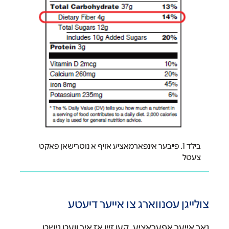
בילד 1. פייבער אינפארמאציע אויף א נוטרישאן פאקט
צעטל
צולייגן עסנווארג צו אייער דיעטע
נאך אייער אפעראציע, קען זיין אז איר וועט נישט