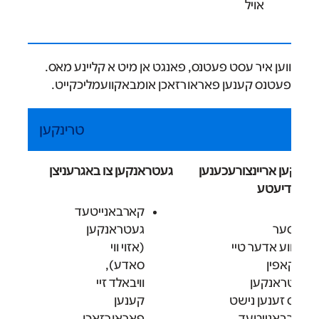
אויל
ווען איר עסט פעטנס, פאנגט אן מיט א קליינע מאס.
פעטנס קענען פאראורזאכן אומבאקוועמליכקייט.
טרינקען
קען אריינצורעכענען
געטראנקען צו באגרעניצן
יער דיעטע
קארבאנייטעד
ואַסער
געטראנקען
אווע אדער טיי
(אזוי ווי
ן קאפין
סאדע),
עטראנקען
וויבאלד זיי
ואס זענען נישט
קענען
ארבאנייטעד
פאראורזאכן