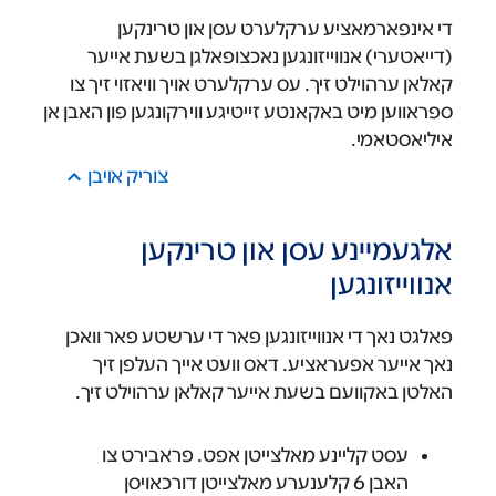
די אינפארמאציע ערקלערט עסן און טרינקען
(דייאטערי) אנווייזונגען נאכצופאלגן בשעת אייער
קאלאן ערהוילט זיך. עס ערקלערט אויך וויאזוי זיך צו
ספראווען מיט באקאנטע זייטיגע ווירקונגען פון האבן אן
איליאסטאמי.
צוריק אױבן
אלגעמיינע עסן און טרינקען
אנווייזונגען
פאלגט נאך די אנווייזונגען פאר די ערשטע פאר וואכן
נאך אייער אפעראציע. דאס וועט אייך העלפן זיך
האלטן באקוועם בשעת אייער קאלאן ערהוילט זיך.
עסט קליינע מאלצייטן אפט. פראבירט צו
האבן 6 קלענערע מאלצייטן דורכאויסן