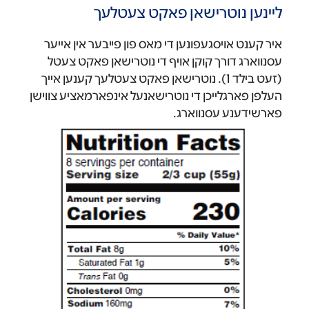
ליינען נוטרישאן פאקט צעטלעך
איר קענט אויסגעפונען די מאס פון פייבער אין אייער
עסנווארג דורך קוקן אויף די נוטרישאן פאקט צעטל
(זעט בילד 1). נוטרישאן פאקט צעטלעך קענען אייך
העלפן פארגלייכן די נוטרישאנעל אינפארמאציע צווישן
פארשידענע עסנווארג.