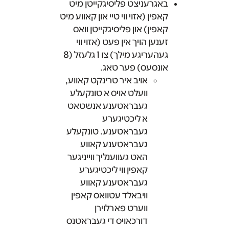
באגרעניצט פליסיגקייטן מיט
קאפין (אזוי ווי טיי און קאווע מיט
קאפין) און פליסיגקייטן וואס
זענען הויך אין פעט (אזוי ווי
געהעריגע מילך) צו 1 גלעזל (8
אונסעס) פער טאג.
אויב איר טרינקט קאווע,
וועלט אויס א טונקעלע
געבראטענע אנשטאט
א ליכטיגערע
געבראטענע. טונקעלע
געבראטענע קאווע
האט געווענליך ווייניגער
קאפין ווי ליכטיגערע
געבראטענע קאווע
וויבאלד עטוואס קאפין
ווערט פארלוירן
דורכאויס די געבראטנס