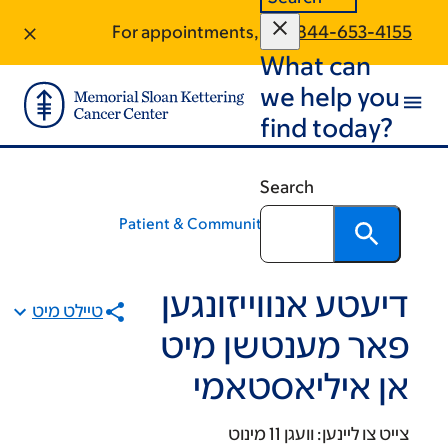
+
+
+
+
Sk
Sk
For appointments, call:
844-653-4155
What can
foot
ma
conte
we help you
find today?
Search
Patient & Community Education
דיעטע אנווייזונגען
טיילט מיט
פאר מענטשן מיט
אן איליאסטאמי
צייט צו ליינען:
וועגן 11 מינוט