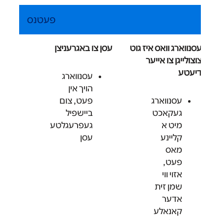
פעטנס
עסנווארג וואס איז גוט
עסן צו באגרעניצן
צוצולייגן צו אייער
דיעטע
עסנווארג
הויך אין
עסנווארג
פעט, צום
געקאכט
ביישפיל
מיט א
געפרעגלטע
קליינע
עסן
מאס
פעט,
אזוי ווי
שמן זית
אדער
קאנאלע