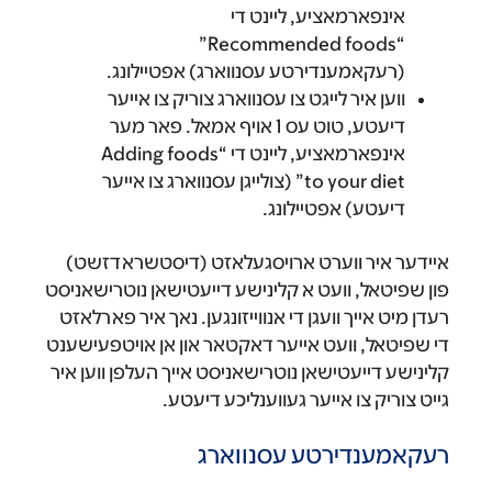
אינפארמאציע, ליינט די
“Recommended foods”
(רעקאמענדירטע עסנווארג) אפטיילונג.
ווען איר לייגט צו עסנווארג צוריק צו אייער
דיעטע, טוט עס 1 אויף אמאל. פאר מער
אינפארמאציע, ליינט די “Adding foods
to your diet” (צולייגן עסנווארג צו אייער
דיעטע) אפטיילונג.
איידער איר ווערט ארויסגעלאזט (דיסטשראדזשט)
פון שפיטאל, וועט א קלינישע דייעטישאן נוטרישאניסט
רעדן מיט אייך וועגן די אנווייזונגען. נאך איר פארלאזט
די שפיטאל, וועט אייער דאקטאר און אן אויטפעישענט
קלינישע דייעטישאן נוטרישאניסט אייך העלפן ווען איר
גייט צוריק צו אייער געווענליכע דיעטע.
רעקאמענדירטע עסנווארג