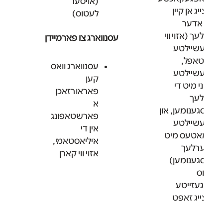
(אויסער
ינצייג אן קיין
לעטוס)
יט אדער
רלעך (אזוי ווי
עסנווארג צו פארמיידן
געשיילטע
רטאפל,
עסנווארג וואס
געשיילטע
קען
קיני מיט די
פאראורזאכן
ערלעך
א
ויסגענומען, און
פארשטאפונג
געשיילטע
אין די
אמאטעס מיט
איליאסטאמי,
 קערלעך
אזוי ווי קארן
ויסגענומען)
טוס
רכגעזייטע
ינצייג זאפט