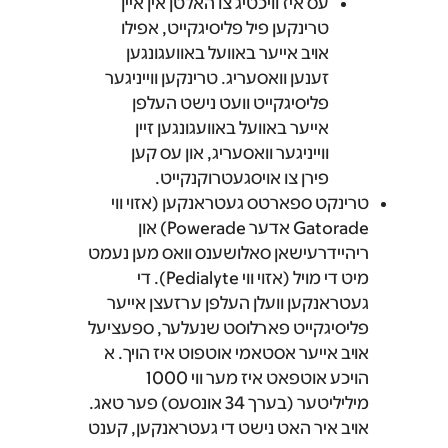
עס איז וויכטיג צו האלטן אין איין
טרינקען פיל פליסיגקייט, אפילו
אויב אייער באוועל באוועגונגען
זענען וואסעריג. טרינקען ווייניגער
פליסיגקייט וועט נישט העלפן
אייער באוועל באוועגונגען זיין
ווייניגער וואסעריג, און עס קען
פירן צו אויסגעטרוקנקייט.
טרינקט ספארטס געטראנקען (אזוי ווי
Gatorade אדער Powerade) און
ריהיידרעישאן סאלושענס וואס מען נעמט
מיט די מויל (אזוי ווי Pedialyte). די
געטראנקען וועלן העלפן ערזעצן אייער
פליסיגקייט פארלוסט שנעלער, ספעציעל
אויב אייער אסטאמי אוטפוט איז הויך. א
הויכע אוטפאט איז מער ווי 1000
מיליליטער (בערך 34 אונסעס) פער טאג.
אויב איר האט נישט די געטראנקען, קענט