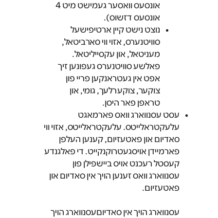
אונסעס וואסער געמישט מיט 4
אונסעס דזשוס).
נוצט נישט קיין ארטיפישעל
סוויטנערס, אזוי ווי סארביטאל,
מעניטאל, און עקסייליטאל.
פאלשע סוויטנערס געפונען זיך
אפט אין געטראנקען פריי פון
צוקער, צוקערלעך, גומי, און
טראפן פאר היסן.
עסט עסנווארג וואס פארמאגט
עלעקטראלייטס. עלעקטראלייטס, אזוי ווי
סאדיום און פאטעזיום, קענען העלפן
פארמיידן אויסגעטרוקנקייט. די פאלגנדע
קעסטל רעכנט אויס ביישפילן פון
עסנווארג וואס זענען הויך אין סאדיום און
פאטעזיום.
עסנווארג הויך אין סאדיוםעסנווארג הויך