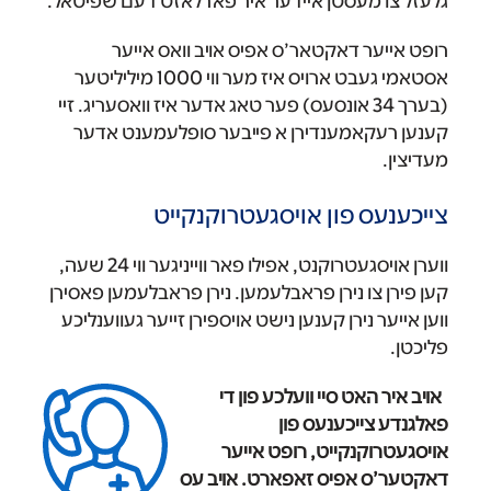
גלעזל צו מעסטן איידער איר פארלאזט דעם שפיטאל.
רופט אייער דאקטאר’ס אפיס אויב וואס אייער
אסטאמי געבט ארויס איז מער ווי 1000 מיליליטער
(בערך 34 אונסעס) פער טאג אדער איז וואסעריג. זיי
קענען רעקאמענדירן א פייבער סופלעמענט אדער
מעדיצין.
צייכענעס פון אויסגעטרוקנקייט
ווערן אויסגעטרוקנט, אפילו פאר ווייניגער ווי 24 שעה,
קען פירן צו נירן פראבלעמען. נירן פראבלעמען פאסירן
ווען אייער נירן קענען נישט אויספירן זייער געווענליכע
פליכטן.
‌ אויב איר האט סיי וועלכע פון די
פאלגנדע צייכענעס פון
אויסגעטרוקנקייט, רופט אייער
דאקטער’ס אפיס זאפארט. אויב עס