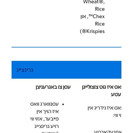
Wheat®,
Rice
Chex™, און
Rice
Krispies®)
גרינצייג
 וואס איז גוט צוצולייגן
עסן צו באגרעניצן
ר דיעטע
עסנווארג וואס
 וואס איז נידריג אין
איז הויך אין
זוי ווי:
פייבער, אזוי ווי
רויע גרינצייג
ט-אפגעקאכטע