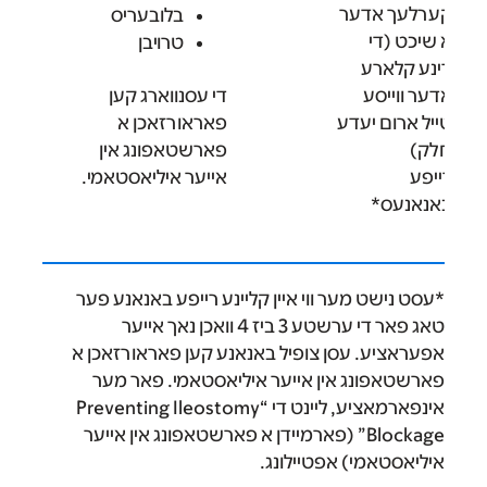
קערלעך אדער
בלובעריס
א שיכט (די
טרויבן
דינע קלארע
אדער ווייסע
די עסנווארג קען
טייל ארום יעדע
פאראורזאכן א
חלק)
פארשטאפונג אין
רייפע
אייער איליאסטאמי.
באנאנעס*
*עסט נישט מער ווי איין קליינע רייפע באנאנע פער
טאג פאר די ערשטע 3 ביז 4 וואכן נאך אייער
אפעראציע. עסן צופיל באנאנע קען פאראורזאכן א
פארשטאפונג אין אייער איליאסטאמי. פאר מער
אינפארמאציע, ליינט די “Preventing Ileostomy
Blockage” (פארמיידן א פארשטאפונג אין אייער
איליאסטאמי) אפטיילונג.