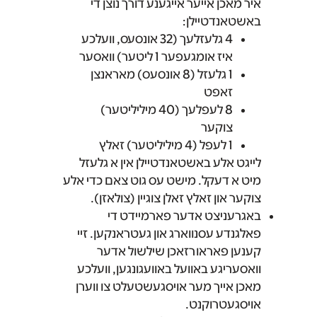
איר מאכן אייער אייגענע דורך נוצן די
באשטאנדטיילן:
4 גלעזלעך (32 אונסעס, וועלכע
איז אומגעפער 1 ליטער) וואסער
1 גלעזל (8 אונסעס) מאראנצן
זאפט
8‎ ‏‎לעפלעך (40 מיליליטער)
צוקער
1 לעפל (4 מיליליטער) זאלץ
לייגט אלע באשטאנדטיילן אין א גלעזל
מיט א דעקל. מישט עס גוט צאם כדי אלע
צוקער און זאלץ זאלן צוגיין (צולאזן).
באגרעניצט אדער פארמיידט די
פאלגנדע עסנווארג און געטראנקען. זיי
קענען פאראורזאכן שילשול אדער
וואסעריגע באוועל באוועגונגען, וועלכע
מאכן אייך מער אויסגעשטעלט צו ווערן
אויסגעטרוקנט.