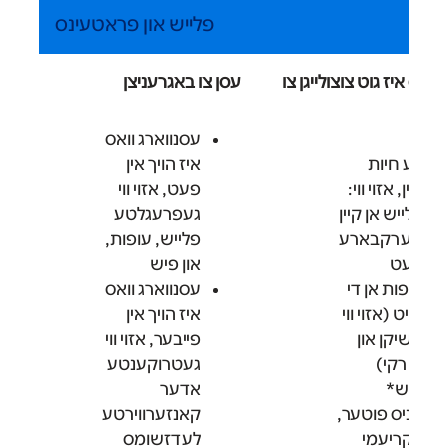
פלייש און פראטעינס
ס איז גוט צוצולייגן צו
עסן צו באגרעניצן
טע
עסנווארג וואס
רע חיות
איז הויך אין
ן, אזוי ווי:
פעט, אזוי ווי
פלייש אן קיין
געפרעגלטע
מערקבארע
פלייש, עופות,
פעט
און פיש
עופות אן די
עסנווארג וואס
הויט (אזוי ווי
איז הויך אין
טשיקן און
פייבער, אזוי ווי
טורקי)
געטרוקענטע
פיש*
אדער
 ניס פוטער,
קאנזערווירטע
ווי קריעמי
לעדזשומס