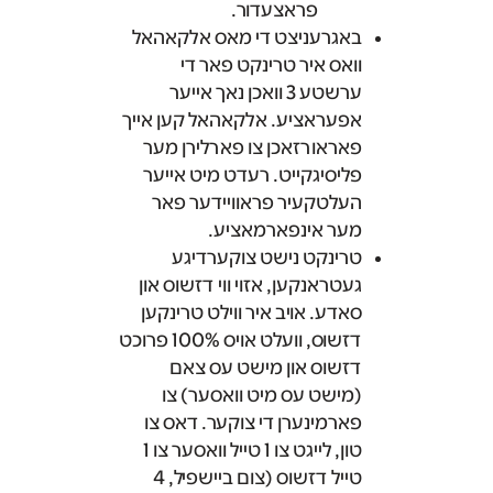
פראצעדור.
באגרעניצט די מאס אלקאהאל
וואס איר טרינקט פאר די
ערשטע 3 וואכן נאך אייער
אפעראציע. אלקאהאל קען אייך
פאראורזאכן צו פארלירן מער
פליסיגקייט. רעדט מיט אייער
העלטקעיר פראוויידער פאר
מער אינפארמאציע.
טרינקט נישט צוקערדיגע
געטראנקען, אזוי ווי דזשוס און
סאדע. אויב איר ווילט טרינקען
דזשוס, וועלט אויס 100% פרוכט
דזשוס און מישט עס צאם
(מישט עס מיט וואסער) צו
פארמינערן די צוקער. דאס צו
טון, לייגט צו 1 טייל וואסער צו 1
טייל דזשוס (צום ביישפיל, 4