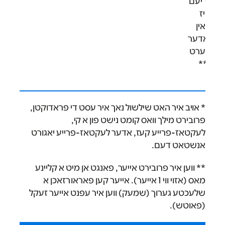
ז קריעם
 איז
יג אין
 אדער
רבערט
ער**
* אויב איר האט שילשול נאך איר עסט די פראדוקטן,
פרובירט מילך וואס קומט נישט פון א קי,
לעקטאז-פרייע קעז, אדער לעקטאז-פרייע יאגורט
אנשטאט דעם.
** ווען איר פרובירט אייער, פאנגט אן מיט א קליינע
מאס (אזוי ווי 1 אייער). אייער קען פאראורזאכן א
שלעכטע גערוך (שמעק) ווען איר עפנט אייער זעקל
(פאוטש).