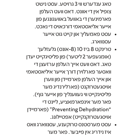
טאג ענדערש ווי 3 גרויסע. עסט נישט
צופיל אין די אוונט. דאס וועט העלפן
פארמינערן די באוועל באוועגונגען פון
אייער אליאסטאמי דורכאויס די נאכט.
עסט פאמעליך און קייט גוט אייער
עסנווארג.
טרינקט 8 ביז 10 (8-אונס) גלעזלעך
(אומגעפער 2 ליטער) פון פליסיגקייט יעדן
טאג. דאס וועט אייך העלפן ערזעצן די
וואסער פארלוירן דורך אייער איליאסטאמי
און אייך העלפן פארמיידן פון ווערן
אויסגעטרוקנט (פארלירנדיג מער
פליסיגקייט ווי געווענליך פון אייער גוף).
פאר מער אינפארמאציע, ליינט די
“Preventing Dehydration” (פארמיידן
אויסגעטרוקנקייט) אפטיילונג.
עסט מערסטנס טרוקענע, עסנווארג וואס
איז נידריג אין פייבער. פאר מער