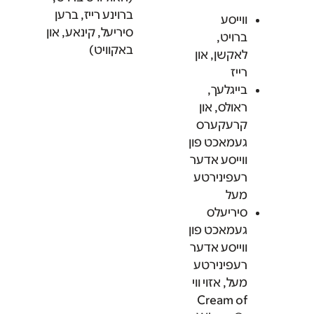
ברוינע רייז, ברען
ווייסע
סיריעל, קינאע, און
ברויט,
באקוויט)
לאקשן, און
רייז
בייגלעך,
ראולס, און
קרעקערס
געמאכט פון
ווייסע אדער
רעפינירטע
מעל
סיריעלס
געמאכט פון
ווייסע אדער
רעפינירטע
מעל, אזוי ווי
Cream of