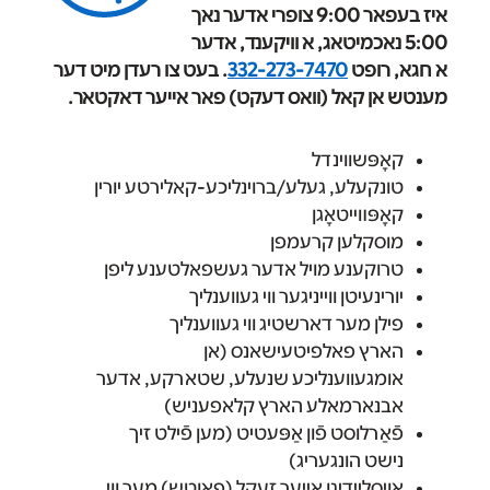
איז בעפאר 9:00 צופרי אדער נאך
5:00 נאכמיטאג, א וויקענד, אדער
א חגא, רופט
332-273-7470
. בעט צו רעדן מיט דער
מענטש אן קאל (וואס דעקט) פאר אייער דאקטאר.
קאָפּשווינדל
טונקעלע, געלע/ברוינליכע-קאלירטע יורין
קאָפּװײטאָגן
מוסקלען קרעמפן
טרוקענע מויל אדער געשפאלטענע ליפן
יורינעיטן ווייניגער ווי געווענליך
פילן מער דארשטיג ווי געווענליך
הארץ פאלפיטעישאנס (אן
אומגעווענליכע שנעלע, שטארקע, אדער
אבנארמאלע הארץ קלאפעניש)
פֿאַרלוסט פֿון אַפּעטיט (מען פֿילט זיך
נישט הונגעריג)
אויסליידיגן אייער זעקל (פאוטש) מער ווי