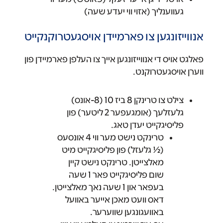
געווענליך (אזוי ווי יעדע שעה)
אנווייזונגען צו פארמיידן אויסגעטרוקנקייט
פאלגט אויס די אנווייזונגען אייך צו העלפן פארמיידן פון
ווערן אויסגעטרוקנט.
צילט צו טרינקן 8 ביז 10 (8-אונס)
גלעזלעך (אומגעפער 2 ליטער) פון
פליסיגקייט יעדן טאג.
טרינקט נישט מער ווי 4 אונסעס
(½ גלעזל) פון פליסיגקייט מיט
מאלצייטן. טרינקט נישט קיין
שום פליסיגקייט פאר 1 שעה
בעפאר און 1 שעה נאך מאלצייטן.
דאס וועט מאכן אייער באוועל
באוועגונגען שווערער.