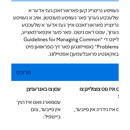
געוויסע גרינצייג קען פאראורזאכן געז אדער א
שלעכטע גערוך פאר געוויסע מענטשן. אויב א געוויסע
גרינצייג פאראורזאכט אייך געז אדער א שלעכטע
גערוך, עסט דאס נישט. פאר מער אינפארמאציע,
ליינט די “Guidelines for Managing Common
Problems” (אנווייזונגען פאר זיך ספראווען מיט
באקאנטע פראבלעמען) אפטיילונג.
פרוכט
ואס איז גוט צוצולייגן צו
עסן צו באגרעניצן
עטע
עסנווארג וואס איז הויך
ואס איז נידריג אין פייבער,
אין פייבער, צום
ביישפיל: