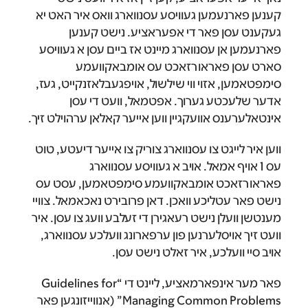
קענען פארנעמען געוויסע עסנווארג וואס איר האט יא
געקענט עסן פאר די אפעראציע. נישט קענען
פארנעמען אן עסנווארג מיינט אז ביים עסן א געוויסע
סארט עסן פאראורזאכט עס אומבאקוועמע
סימפטאמען, אזוי ווי שילשול, אויפגעבלאזנקייט, געז,
אדער שלעכטע גערוך. אפטמאל, וועט די עסן
אינטאלערענס אוועקגיין ווען אייער קאלאן ערהוילט זיך.
ווען איר לייגט צו עסנווארג צוריק צו אייער דיעטע, טוט
עס 1 אויף אמאל. אויב א געוויסע עסנווארג
פאראורזאכט אומבאקוועמע סימפטאמען, עסט עס
נישט פאר עטליכע וואכן. דאן פרובירט נאכאמאל. צוויי
מענטשן וועלן נישט רעאגירן די זעלבע וועג צו עסן. איר
וועט זיך אויסלערנען פון ערפארונג וועלכע עסנווארג,
אויב סיי וועלכע, איר זאלט נישט עסן.
פאר מער אינפארמאציע, ליינט די “Guidelines for
Managing Common Problems” (אנווייזונגען פאר