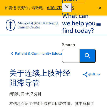
Skip
Skip
如需进行预约，请致电：
646-712-8973
to
to
What can
main
footer
content
we help you
find today?
Search
Patient & Community Education
关于连续上肢神经
分享
阻滞导管
阅读时间:
约 2 分钟
本信息介绍了连续上肢神经阻滞导管。 其中解释了