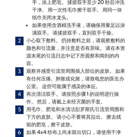
手，涂上肥皂。 揉搓双手至少 20 秒后冲洗
干净。 用一次性毛巾擦干双手。 用同一块
纸巾关闭水龙头。
如果使用含酒精洗手液，请确保用量足以涂
满双手。 请揉搓双手，直到双手干燥。
小心取下敷料。 扔掉敷料之前，请观察敷料的
颜色和引流量，并注意是否有异味。 请在本资
源末尾的引流日志中记下所观察和闻到的内
容。
观察并感受引流管周围插入部位的皮肤。 如果
有任何压痛、肿胀或化脓，请致电您的医生办
公室。 这些可能属于感染的体征。
再次清洁双手。 请按照步骤 1 的说明进行操
作。 然后，请戴上未经灭菌的手套。
用毛巾、肥皂和水清洁彭罗斯氏引流管周围和
下方的皮肤。 请小心不要将其拉出。 擦去残
留的肥皂，擦干皮肤。
如果 4x4 纱布上尚未留出切口，请使用干净