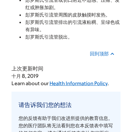
彭罗斯氏引流管或切口附近不适感、压痛、发
红或肿胀加剧。
彭罗斯氏引流管周围的皮肤触摸时发热。
彭罗斯氏引流管排出的引流液粘稠、呈绿色或
有异味。
彭罗斯氏引流管脱出。
回到顶部
上次更新时间
十月 8, 2019
Learn about our
Health Information Policy
.
请
告
请告诉我们您的想法
诉
我
您的反馈有助于我们改进所提供的教育信息。
们
您的医疗团队将无法看到您在本反馈表中填写