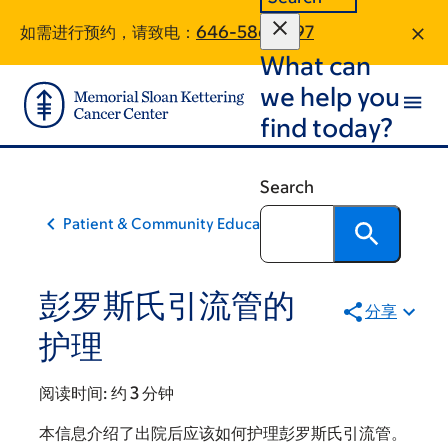
Skip
Skip
如需进行预约，请致电：
646-586-1697
to
to
What can
main
footer
content
we help you
find today?
Search
Patient & Community Education
彭罗斯氏引流管的
分享
护理
阅读时间:
约 3 分钟
本信息介绍了出院后应该如何护理彭罗斯氏引流管。