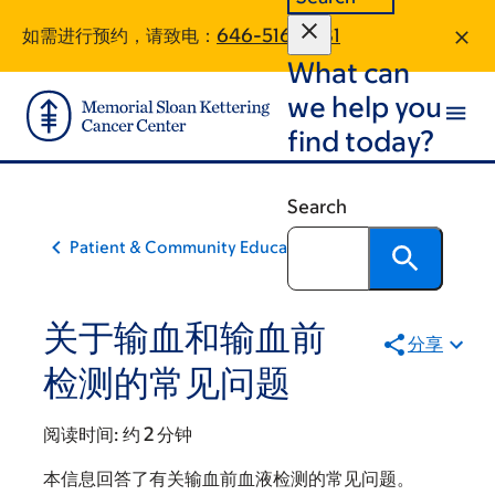
Skip
Skip
如需进行预约，请致电：
646-516-7881
to
to
What can
main
footer
content
we help you
find today?
Search
Patient & Community Education
关于输血和输血前
分享
检测的常见问题
阅读时间:
约 2 分钟
本信息回答了有关输血前血液检测的常见问题。