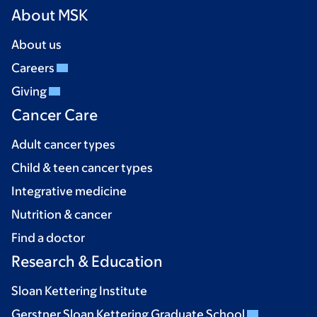
About MSK
About us
Careers
Giving
Cancer Care
Adult cancer types
Child & teen cancer types
Integrative medicine
Nutrition & cancer
Find a doctor
Research & Education
Sloan Kettering Institute
Gerstner Sloan Kettering Graduate School