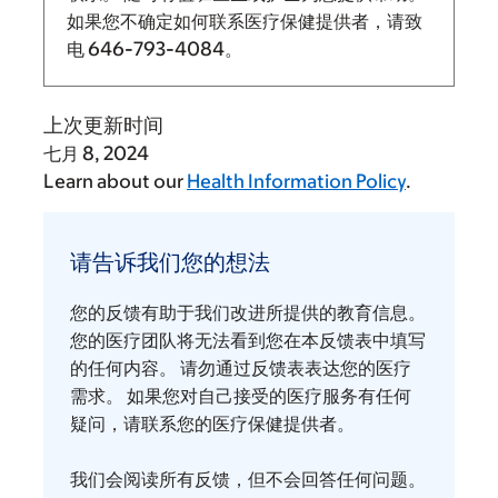
如果您不确定如何联系医疗保健提供者，请致
电
646-793-4084
。
上次更新时间
七月 8, 2024
Learn about our
Health Information Policy
.
请
告
请告诉我们您的想法
诉
我
您的反馈有助于我们改进所提供的教育信息。
们
您的医疗团队将无法看到您在本反馈表中填写
您
的任何内容。 请勿通过反馈表表达您的医疗
需求。 如果您对自己接受的医疗服务有任何
的
疑问，请联系您的医疗保健提供者。
想
法
我们会阅读所有反馈，但不会回答任何问题。