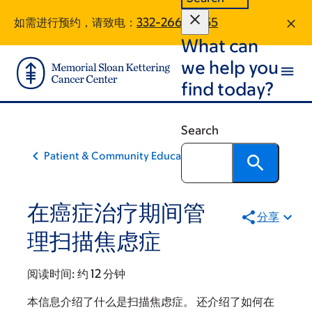
Skip
Skip
如需进行预约，请致电：
332-266-8055
to
to
What can
main
footer
content
we help you
find today?
Search
Patient & Community Education
在癌症治疗期间管
分享
理扫描焦虑症
阅读时间:
约 12 分钟
本信息介绍了什么是扫描焦虑症。 还介绍了如何在