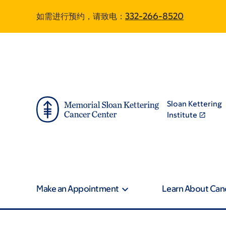
Skip
Skip
如需进行预约，请致电：
332-266-8520
to
to
main
footer
content
Sloan Kettering
Institute
Make an Appointment
Learn About Can