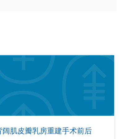
背阔肌皮瓣乳房重建手术前后