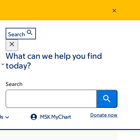
Search
What can we help you find
today?
Search
Donate now
Us
MSK MyChart