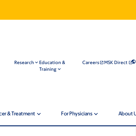
Research
Education &
Careers
MSK Direct
Training
cer & Treatment
For Physicians
About 