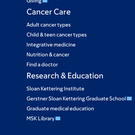
Giving
Cancer Care
Adult cancer types
Child & teen cancer types
Integrative medicine
Nutrition & cancer
Find a doctor
Research & Education
Sloan Kettering Institute
Gerstner Sloan Kettering Graduate School
Graduate medical education
MSK Library