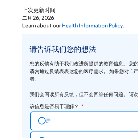
上次更新时间
二月 26, 2026
Learn about our
Health Information Policy
.
请
告
请告诉我们您的想法
诉
您的反馈有助于我们改进所提供的教育信息。 您
我
请勿通过反馈表表达您的医疗需求。 如果您对自
们
者。
您
我们会阅读所有反馈，但不会回答任何问题。 请
的
想
该信息是否易于理解？
法
是