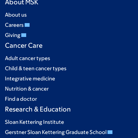
About MSK
About us
Careers
Giving
Cancer Care
Adult cancer types
Child & teen cancer types
Integrative medicine
Nutrition & cancer
Find a doctor
Research & Education
Sloan Kettering Institute
Gerstner Sloan Kettering Graduate School