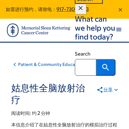
Skip
Skip
如需进行预约，请致电：
917-730-9823
to
to
What can
main
footer
content
we help you
find today?
Search
Patient & Community Education
姑息性全脑放射治
分享
疗
阅读时间:
约 2 分钟
本信息介绍了在姑息性全脑放射治疗的模拟治疗过程