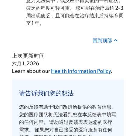
意力无法集中，或反应不再灵敏的一种症状。
疲乏的程度可轻可重。 您可能在治疗后约 2-3
周出现疲乏，且可能会在治疗结束后持续 6 周
至 1 年。
回到顶部
上次更新时间
六月 1, 2026
Learn about our
Health Information Policy
.
请
告
请告诉我们您的想法
诉
我
您的反馈有助于我们改进所提供的教育信息。
们
您的医疗团队将无法看到您在本反馈表中填写
您
的任何内容。 请勿通过反馈表表达您的医疗
需求。 如果您对自己接受的医疗服务有任何
的