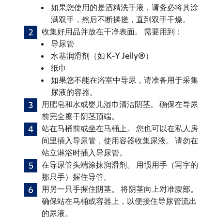
如果您使用的是酒精洗手液，请务必将其涂
满双手，然后不断揉搓，直到双手干燥。
收集好用品并放在干净表面。 需要用到：
导尿管
水基润滑剂（如 K-Y Jelly®）
纸巾
如果您不能在浴室中导尿，请准备用于采集
尿液的容器。
用肥皂和水或婴儿湿巾清洁阴茎。 确保在导尿
前完全擦干阴茎顶端。
站在马桶前或坐在马桶上。 您也可以在私人房
间里插入导尿管，使用容器收集尿液。 请勿在
站立淋浴时插入导尿管。
在导尿管头端涂抹润滑剂。 用惯用手（写字的
那只手）握住导管。
用另一只手握住阴茎。 将阴茎向上对准腹部。
确保站在马桶或容器上，以便接住导尿管流出
的尿液。