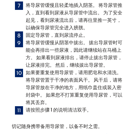
将导尿管缓慢且轻柔地插入阴茎。 将导尿管推
入，直到看到尿液从导尿管中流出。 为了安全
起见，看到尿液流出后，请再往里推一英寸，
以确保导尿管完全进入膀胱。
固定导尿管，直到尿流停止。
将导尿管缓慢从阴茎中拔出。 拔出导尿管时可
能会再排出一些尿液，因此请继续站在马桶上
方。 如果看到尿液排出，请停止拔出导尿管，
让尿液排完。 然后，继续拔出导尿管。
如果要重复使用导尿管，请用肥皂和水清洗。
将导尿管置于干净的表面风干。 风干后，请将
导尿管放在干净的地方，用纸巾盖住或装入密
封袋中。 如果您不打算重复使用导尿管，可以
将其丢弃。
请按照步骤 1 的说明清洁双手。
切记随身携带备用导尿管，以备不时之需。