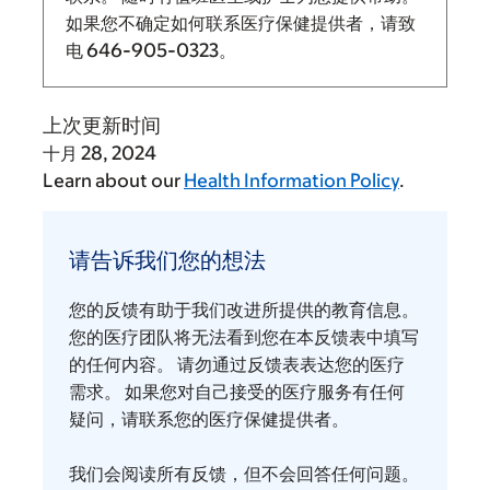
如果您不确定如何联系医疗保健提供者，请致
电
646-905-0323
。
上次更新时间
十月 28, 2024
Learn about our
Health Information Policy
.
请
告
请告诉我们您的想法
诉
我
您的反馈有助于我们改进所提供的教育信息。
们
您的医疗团队将无法看到您在本反馈表中填写
您
的任何内容。 请勿通过反馈表表达您的医疗
需求。 如果您对自己接受的医疗服务有任何
的
疑问，请联系您的医疗保健提供者。
想
法
我们会阅读所有反馈，但不会回答任何问题。