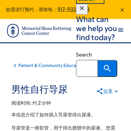
Skip
Skip
如需进行预约，请致电：
917-933-1608
to
to
What can
main
footer
content
we help you
find today?
Search
Patient & Community Education
男性自行导尿
分享
阅读时间:
约 2 分钟
本信息介绍了如何插入导尿管排出尿液。
导尿管是一根软管，用于排出膀胱中的尿液。 您需