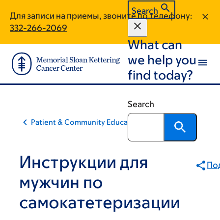
Skip
Skip
Search
Для записи на приемы, звоните по телефону:
to
to
332-266-2069
main
footer
What can
content
we help you
find today?
Search
Patient & Community Education
Инструкции для
По
мужчин по
самокатетеризации