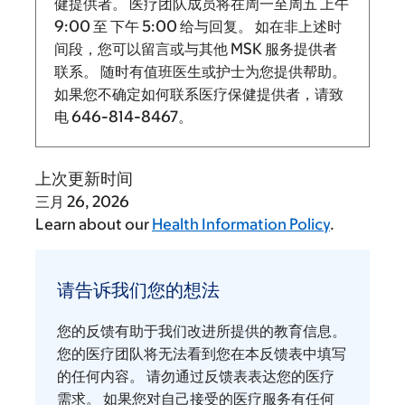
健提供者。 医疗团队成员将在周一至周五
上午
9:00
至
下午 5:00 给与回复。
如在非上述时
间段，您可以留言或与其他 MSK 服务提供者
联系。 随时有值班医生或护士为您提供帮助。
如果您不确定如何联系医疗保健提供者，请致
电
646-814-8467
。
上次更新时间
三月 26, 2026
Learn about our
Health Information Policy
.
请
告
请告诉我们您的想法
诉
我
您的反馈有助于我们改进所提供的教育信息。
们
您的医疗团队将无法看到您在本反馈表中填写
您
的任何内容。 请勿通过反馈表表达您的医疗
需求。 如果您对自己接受的医疗服务有任何
的