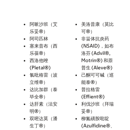
阿哌沙班（艾
美洛昔康（莫比
乐妥®）
可®）
阿司匹林
非甾体抗炎药
塞来昔布（西
(NSAID)，如布
乐葆®）
洛芬 (Advil®,
西洛他唑
Motrin®) 和萘
(Pletal®)
普生 (Aleve®)
氯吡格雷（波
己酮可可碱（巡
立维®）
能泰®）
达比加群（泰
普拉格雷
毕全®）
(Effient®)
达肝素（法安
利伐沙班（拜瑞
明®）
妥®）
双嘧达莫（潘
柳氮磺胺吡啶
生丁®）
(Azulfidine®、