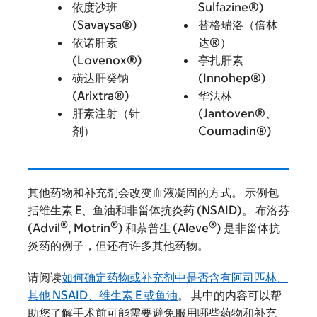
依度沙班
Sulfazine®)
(Savaysa®)
替格瑞洛（倍林
依诺肝素
达®）
(Lovenox®)
亭扎肝素
磺达肝癸钠
(Innohep®)
(Arixtra®)
华法林
肝素注射（针
(Jantoven®、
剂）
Coumadin®)
其他药物和补充剂会改变血液凝固的方式。 示例包
括维生素 E、鱼油和非甾体抗炎药 (NSAID)。 布洛芬
®
®
®
(Advil
, Motrin
) 和萘普生 (Aleve
) 是非甾体抗
炎药的例子，但还有许多其他药物。
请阅读
如何确定药物或补充剂中是否含有阿司匹林、
其他 NSAID、维生素 E 或鱼油
。 其中的内容可以帮
助您了解手术前可能需要避免服用哪些药物和补充