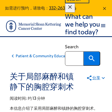
Skip
Skip
如需进行预约，请致电：
332-263-4716
to
to
What can
main
footer
content
we help you
find today?
Search
Patient & Community Education
关于局部麻醉和镇
分享
静下的胸腔穿刺术
阅读时间:
约 13 分钟
本信息介绍了采用局部麻醉和镇静的胸腔穿刺术。