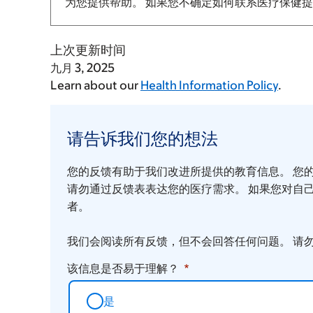
为您提供帮助。 如果您不确定如何联系医疗保健
上次更新时间
九月 3, 2025
Learn about our
Health Information Policy
.
请
告
请告诉我们您的想法
诉
您的反馈有助于我们改进所提供的教育信息。 您
我
请勿通过反馈表表达您的医疗需求。 如果您对自
们
者。
您
我们会阅读所有反馈，但不会回答任何问题。 请
的
想
该信息是否易于理解？
法
是