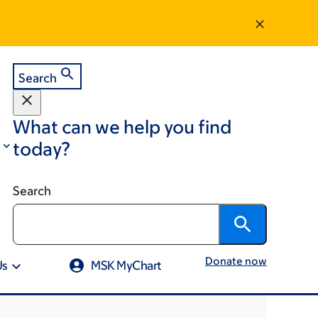
Search
What can we help you find
today?
Search
Donate now
Us
MSK MyChart