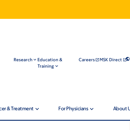
Research
Education &
Careers
MSK Direct
Training
cer & Treatment
For Physicians
About 