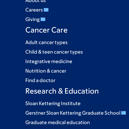
About us
Careers
Giving
Cancer Care
Adult cancer types
Child & teen cancer types
Integrative medicine
Nutrition & cancer
Find a doctor
Research & Education
Sloan Kettering Institute
Gerstner Sloan Kettering Graduate School
Graduate medical education