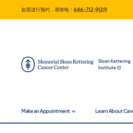
Skip
Skip
如需进行预约，请致电：
646-712-9019
to
to
main
footer
content
Sloan Kettering
Institute
Make an Appointment
Learn About Can