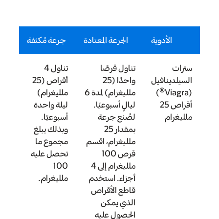
الأدوية
الجرعة المعتادة
جرعة مُكثفة
سترات
تناول قرصًا
تناول 4
السيلدينافيل
واحدًا (25
أقراص (25
®
(Viagra
)
ملليغرام) لمدة 6
ملليغرام)
أقراص 25
ليالٍ أسبوعيًا.
ليلة واحدة
ملليغرام
لصُنع جرعة
أسبوعيًا.
بمقدار 25
وبذلك يبلغ
ملليغرام، اقسم
مجموع ما
قرص 100
تحصل عليه
ملليغرام إلى 4
100
أجزاء. استخدم
ملليغرام.
قاطع الأقراص
الذي يمكن
الحصول عليه