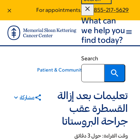
+
Sk
Sk
For appointments, call:
855-217-5629
What can
foot
ma
conte
we help you
find today?
Search
Patient & Community Education
تعليمات بعد إزالة
مشاركة
القسطرة عقب
جراحة البروستاتا
وقت القراءة:
حول 3 دقائق