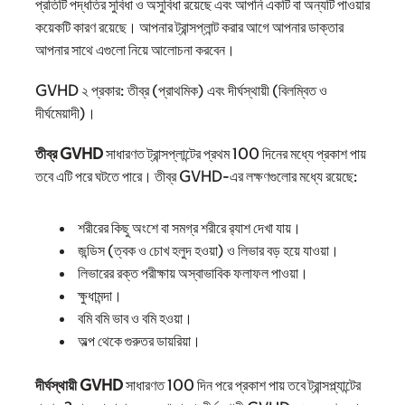
প্রতিটি পদ্ধতির সুবিধা ও অসুবিধা রয়েছে এবং আপনি একটি বা অন্যটি পাওয়ার
কয়েকটি কারণ রয়েছে। আপনার ট্রান্সপ্লান্ট করার আগে আপনার ডাক্তার
আপনার সাথে এগুলো নিয়ে আলোচনা করবেন।
GVHD ২ প্রকার: তীব্র (প্রাথমিক) এবং দীর্ঘস্থায়ী (বিলম্বিত ও
দীর্ঘমেয়াদী)।
তীব্র GVHD
সাধারণত ট্রান্সপ্লান্টের প্রথম 100 দিনের মধ্যে প্রকাশ পায়
তবে এটি পরে ঘটতে পারে। তীব্র GVHD-এর লক্ষণগুলোর মধ্যে রয়েছে:
শরীরের কিছু অংশে বা সমগ্র শরীরে র‍্যাশ দেখা যায়।
জন্ডিস (ত্বক ও চোখ হলুদ হওয়া) ও লিভার বড় হয়ে যাওয়া।
লিভারের রক্ত ​​পরীক্ষায় অস্বাভাবিক ফলাফল পাওয়া।
ক্ষুধামন্দা।
বমি বমি ভাব ও বমি হওয়া।
অল্প থেকে গুরুতর ডায়রিয়া।
দীর্ঘস্থায়ী GVHD
সাধারণত 100 দিন পরে প্রকাশ পায় তবে ট্রান্সপ্ল্যান্টের