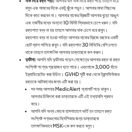
নাক দিয়ে রক্ত পড়া:
আপনার যদি নাক দিয়ে রক্ত পড়ে তাহলে উঠে
বসুন এবং সামনের দিকে একটু ঝুঁকে পড়ুন। আপনার মাথা পিছনের
দিকে কাত করবেন না। আপনার নাকের ব্রিজটি আপনার বুড়ো আঙুল
এবং তর্জনীর মধ্যে অন্তত 10 মিনিট স্থিরভাবে চেপে ধরুন। যদি
রক্তপাত বন্ধ না হয় তাহলে আপনার নাক চেপে ধরে রাখুন।
রক্তপাত বন্ধ না হওয়া পর্যন্ত আপনার নাকের ব্রিজে বরফের একটি
ছোট ব্যাগ লাগিয়ে রাখুন। যদি রক্তপাত 30 মিনিটের বেশি চলতে
থাকে তাহলে তাৎক্ষণিক আপনার ডাক্তারকে কল করুন।
দুর্ঘটনা:
আপনি যদি দুর্ঘটনায় পড়েন সেক্ষেত্রে আপনার রক্ত বা রক্ত
সংশ্লিষ্ট পণ্যের প্রয়োজন হতে পারে। এগুলোকে 3,000 র্যাডে
ইর‍্যাডিয়েটেড করা উচিত। GVHD সৃষ্টি করা থেকে ট্রান্সফিউজড
রক্তকে আটকানোর জন্য এটি করা হয়।
সব সময় আপনার MedicAlert অ্যালার্ট পড়ে থাকুন।
আপনার চিকিৎসা করা ডাক্তারকে এটি এই তথ্যাবলি প্রদান
করে।
আপনি যদি অন্য কোনো হাসপাতালে ভর্তি হন তাহলে রক্ত
সংশ্লিষ্ট পণ্যগুলোর নির্দেশিকার জন্য ডাক্তারকে
তাৎক্ষণিকভাবে MSK-কে কল করতে বলুন।