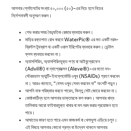
আপনার প্লেটলেটের সংখ্যা ৫০,০০০ (৫০)-এর নিচে হলে নিচের
নির্দেশনাবলী অনুসরণ করুন।
শেভ করার সময় বৈদ্যুতিক রেজার ব্যবহার করুন।
মাড়ির রক্তপাত রোধ করতে WaterPic® এর মত একটি নরম-
ব্রিস্টল টুথব্রাশ বা একটি ওরাল ইরিগেটর ব্যবহার করুন। ডেন্টাল
ফ্লস ব্যবহার করবেন না।
অ্যাসপিরিন, অ্যাসপিরিনযুক্ত পণ্য বা আইবুপ্রোফেন
(Advil®) বা ন্যাপ্রোক্সেন (Aleve®)-এর মতো নন-
স্টেরয়ডাল অ্যান্টি-ইনফ্লেমেটরি ওষুধ (NSAIDs) গ্রহণ করবেন
না। আরও জানতে, “যেসব ওষুধ সেবন করবেন না” অংশটি পড়ুন।
আপনি নাক পরিষ্কার করতে পারেন, কিন্তু সেটা জোরে করবেন না।
কোষ্ঠকাঠিন্য হলে আপনার ডাক্তারকে কল করুন। আপনার খাদ্য
তালিকায় আরো ফাইবারযুক্ত খাবার বা মল নরম করার প্রয়োজন হতে
পারে।
আঘাতের কারণ হতে পারে এমন কাজকর্ম বা খেলাধুলা এড়িয়ে চলুন।
এই বিষয়ে আপনার কোনো প্রশ্ন বা উদ্বেগ থাকলে আপনার