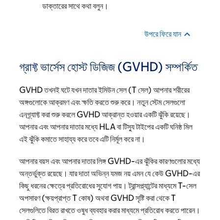
ডাক্তারের সাথে কথা বলুন।
উপরে ফিরে যান
গ্রাফ্ট ভার্সেস হোস্ট ডিজিজ (GVHD) সম্পর্কিত
GVHD তখনই ঘটে যখন দাতার ইমিউন সেল (T সেল) আপনার শরীরের
অঙ্গগুলোকে আক্রমণ এবং ক্ষতি করতে শুরু করে। নতুন স্টেম সেলগুলো
এনগ্র্যাফ্ট করা শুরু করলে GVHD আক্রান্ত হওয়ার একটি ঝুঁকি রয়েছে।
আপনার এবং আপনার দাতার মধ্যে HLA বা টিস্যু টাইপের একটি ঘনিষ্ঠ মিল
এই ঝুঁকি কমাতে সাহায্য করে তবে এটি নির্মূল করে না।
আপনার বয়স এবং আপনার দাতার লিঙ্গ GVHD-এর ঝুঁকির কারণগুলোর মধ্যে
অন্তর্ভুক্ত রয়েছে। যার দাতা অভিন্ন যমজ নয় এমন যে কেউ GVHD-এর
কিছু ধরনের ক্ষেত্রে প্রতিরোধের সুযোগ পায়। ট্রান্সপ্ল্যান্টের মাধ্যমে T-সেল
অপসারণ (ক্ষয়প্রাপ্ত T কোষ) অথবা GVHD সৃষ্টি করা থেকে T
সেলগুলিতে বিরত রাখতে ওষুধ ব্যবহার করার মাধ্যমে প্রতিরোধ করতে পারেন।