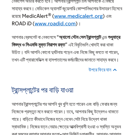
নেকলেস অর্ডার করতে হবে। আপনার ট্রান্সপ্লান্ট টিম আপনাকে এ বিষয়ে
সাহায্য করবে। মেডিকেল অ্যালার্ট জুয়েলারি কোম্পানিগুলোর উদাহরণ হিসেবে
®
রয়েছে MedicAlert
(
www.medicalert.org
) এবং
ROAD iD (
www.roadid.com
)।
আপনার ব্রেসলেট বা নেকলেসে “
অ্যালো স্টেম সেল ট্রান্সপ্লান্ট
এন্ড
শুধুমাত্র
বিশুদ্ধ ও সিএমভি মুক্ত নিরাপদ রক্ত
” এই বিবৃতিগুলি খোদাই করা থাকা
উচিত। যদি আপনি কোনো দুর্ঘটনায় পড়েন এবং নিজে কিছু বলতে না পারেন,
তখন এটি প্যারামেডিক্স বা হাসপাতালের কর্মচারীদের জানাতে সাহায্য করবে।
উপরে ফিরে যান
ট্রান্সপ্লান্টের পর বাড়ি যাওয়া
আপনার ট্রান্সপ্লান্টের পর আপনি খুব খুশি হতে পারেন এবং বাড়ি ফেরার জন্য
নিজেকে প্রস্তুত মনে করতে পারেন। তবে, আপনার কিছু উদ্বেগও থাকতে
পারে। বাড়িতে কীভাবে নিজের যত্ন নেবেন সেটা নিয়ে উদ্বেগ থাকা
স্বাভাবিক। নিজের যত্ন নেয়ার ক্ষেত্রে আত্মবিশ্বাসী হওয়া ও স্বস্তি অনুভব
করা সময়ের ব্যাপার আপনার ফলো-আপ ভিজিট চলাকালীন, আপনার সোশ্যাল