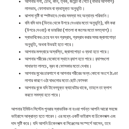
আপনার গলা, চোখ, কান, ত্বক, জয়েন্ট বা পেটে (নাভীর আশপাশ)
লালভাব, ফোলাভাব বা ব্যথাযুক্ত অনুভূতি।
ঝাপসা দৃষ্টি বা স্পষ্টভাবে দেখার সমস্যা সহ অন্যান্য পরিবর্তন।
বমি বমি ভাব (ভিতর থেকে উগরে দেওয়ার মতো অনুভূতি), বমি করা
(উগরে দেওয়া) বা ডায়রিয়া (পাতলা বা জলের মতো মলত্যাগ)।
স্বাভাবিকের চেয়ে ঘন ঘন প্রস্রাব, প্রস্রাব করার সময় জ্বালাপোড়া
অনুভূতি, অথবা উভয়ই হতে পারে।
আপনার মলদ্বারে অস্বস্তি, জ্বালাপোড়া ও ব্যথা হতে পারে।
আপনার শরীরের যেকোনো স্থানে র‍্যাশ হতে পারে। র‍্যাশগুলো
সাধারণত লালচে, ব্রন বা ফোসকার মতো দেখায়।
আপনার মুখের চারপাশে বা আপনার শরীরের অন্য কোনো অংশে ঠাণ্ডা
লাগার কারণে ওঠা ঘাগুলোর মতো ছোট ফোসকা
আপনার বুকে যদি টানেলযুক্ত ক্যাথেটার থাকে, তাহলে তা ফ্লাশ
করতে সমস্যা হতে পারে।
আপনার ইমিউন সিস্টেম পুনরায় স্বাভাবিক না হওয়া পর্যন্ত আপনি আরো সহজে
ভাইরাসে আক্রান্ত হতে পারেন। এর মধ্যে একটি ভাইরাস যা চিকেনপক্স এবং
দাদ সৃষ্টি করে। যদি আপনি চিকেনপক্স বা সিঞ্জেলের সংস্পর্শে আসেন, তবে