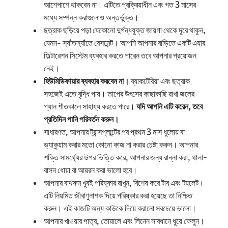
আশেপাশে থাকবেন না। এটিতে প্রক্রিয়াধীন এবং গত 3 মাসের
মধ্যে সম্পন্ন করাগুলোও অন্তর্ভুক্ত।
ছত্রাক ছড়িয়ে পড়া যেকোনো দুর্গন্ধযুক্ত জায়গা থেকে দূরে থাকুন,
যেমন- স্যাঁতস্যাঁতে বেসমেন্ট। আপনি আপনার বাড়িতে একটি এয়ার
ফিল্টারেশন সিস্টেম ব্যবহার করতে পারেন তবে আপনার প্রয়োজন
নেই।
হিউমিডিফায়ার ব্যবহার করবেন না।
ব্যাকটেরিয়া এবং ছত্রাক
সহজেই এতে বৃদ্ধি পায়। তাপের উৎসের কাছাকাছি রাখা জলের
প্যান শীতকালে সাহায্য করতে পারে।
যদি আপনি এটি করেন, তবে
প্রতিদিন পানি পরিবর্তন করুন।
সাধারণত, আপনার ট্রান্সপ্লান্টের পর প্রথম 3 মাস ধুলোয় বা
ভ্যাকুয়াম করার মতো কোনো কাজ না করার চেষ্টা করুন। আপনার
শক্তি সামর্থ্যের উপর ভিত্তি করে, আপনার জন্য রান্না করা, থালা-
বাসন ধোয়া বা আয়রন করা ভালো হবে।
আপনার বাথরুম খুবই পরিষ্কার রাখুন, বিশেষ করে টাব এবং টয়লেট।
এটি নিয়মিত জীবাণুনাশক দিয়ে পরিষ্কার করা হয়েছে তা নিশ্চিত
করুন। এই কাজটি অন্য কাউকে দিয়ে করানো সবচেয়ে ভালো।
আপনার খাওয়ার পাত্র, তোয়ালে এবং লিনেন সাবধানে ধুয়ে ফেলুন।