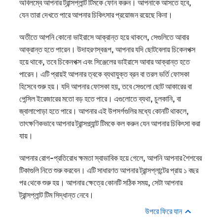
অবিলম্বে আপনার ট্রান্সপ্লান্ট টিমকে ফোন করুন। আপনাকে আসতে হবে,
যেন তারা দেখতে পারে আপনার চিকিৎসার প্রয়োজন রয়েছে কিনা।
অতীতে আপনি কোনো ভাইরাসে আক্রান্ত হয়ে থাকলে, সেগুলিতে আবার
আক্রান্ত হতে পারেন। উদাহরণস্বরূপ, আপনার যদি ছোটবেলায় চিকেনপক্স
হয়ে থাকে, তবে চিকেনপক্স এবং সিঞ্জেলের ভাইরাসে আবার আক্রান্ত হতে
পারেন। এটি প্রায়ই আপনার ত্বকে ব্যথাযুক্ত ব্রন বা তরল ভর্তি ফোসকা
হিসেবে শুরু হয়। যদি আপনার ফোসকা হয়, তবে সেগুলো ছোট আকারের বা
পেন্সিল ইরেজারের মতো বড় হতে পারে। এগুলোতে ব্যথা, চুলকানি, বা
জ্বালাপোড়া হতে পারে। আপনার এই উপসর্গগুলির মধ্যে কোনটি থাকলে,
তাৎক্ষণিকভাবে আপনার ট্রান্সপ্ল্যান্ট টিমকে কল করুন যেন আপনার চিকিৎসা করা
যায়।
আপনার রোগ-প্রতিরোধ ক্ষমতা স্বাভাবিক হয়ে গেলে, আপনি আপনার শৈশবের
টিকাগুলি নিতে শুরু করবেন। এটি সাধারণত আপনার ট্রান্সপ্লান্টের প্রায় ১ বছর
পর থেকে শুরু হয়। আপনার ক্ষেত্রে কোনটি সঠিক সময়, সেটা আপনার
ট্রান্সপ্লান্ট টিম সিদ্ধান্ত নেবে।
উপরে ফিরে যান