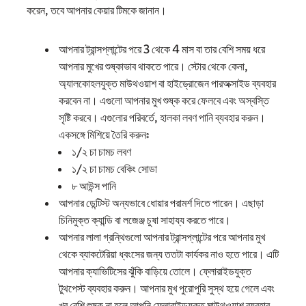
করেন, তবে আপনার কেয়ার টিমকে জানান।
আপনার ট্রান্সপ্লান্টের পরে 3 থেকে 4 মাস বা তার বেশি সময় ধরে
আপনার মুখের শুষ্কাভাব থাকতে পারে। স্টোর থেকে কেনা,
অ্যালকোহলযুক্ত মাউথওয়াশ বা হাইড্রোজেন পারঅক্সাইড ব্যবহার
করবেন না। এগুলো আপনার মুখ শুষ্ক করে ফেলবে এবং অস্বস্তি
সৃষ্টি করবে। এগুলোর পরিবর্তে, হালকা লবণ পানি ব্যবহার করুন।
একসঙ্গে মিশিয়ে তৈরি করুনঃ
১/২ চা চামচ লবণ
১/২ চা চামচ বেকিং সোডা
৮ আউন্স পানি
আপনার ডেন্টিস্ট অন্যভাবে ধোয়ার পরামর্শ দিতে পারেন। এছাড়া
চিনিমুক্ত ক্যান্ডি বা লজেঞ্জ চুষা সাহায্য করতে পারে।
আপনার লালা গ্রন্থিগুলো আপনার ট্রান্সপ্লান্টের পরে আপনার মুখ
থেকে ব্যাকটেরিয়া ধ্বংসের জন্য ততটা কার্যকর নাও হতে পারে। এটি
আপনার ক্যাভিটিসের ঝুঁকি বাড়িয়ে তোলে। ফ্লোরাইডযুক্ত
টুথপেস্ট ব্যবহার করুন। আপনার মুখ পুরোপুরি সুস্থ হয়ে গেলে এবং
খুব বেশি শুষ্ক না হলে আপনি ফ্লোরাইডযুক্ত মাউথওয়াশ ব্যবহার