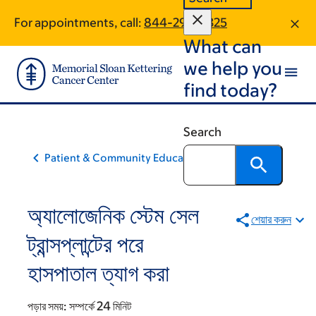
Skip
Skip
For appointments, call:
844-295-8325
to
to
What can
main
footer
content
we help you
find today?
Search
Patient & Community Education
অ্যালোজেনিক স্টেম সেল
শেয়ার করুন
ট্রান্সপ্লান্টের পরে
হাসপাতাল ত্যাগ করা
পড়ার সময়:
সম্পর্কে 24 মিনিট