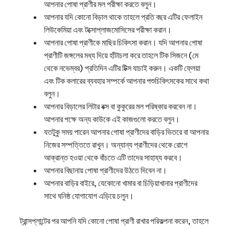
আপনার পোষা প্রাণীর মল পরীক্ষা করতে বলুন।
আপনার যদি কোনো বিড়াল থাকে তাহলে প্রতি বছর এটির ফেলাইন
লিউকেমিয়া এবং টক্সোপ্লাজমোসিসের পরীক্ষা করান।
আপনার পোষা প্রাণীকে মাছির চিকিৎসা করান। যদি আপনার পোষা
প্রাণীটি জঙ্গলের মধ্য দিয়ে হাঁটাচলা করে তাহলে টিক সিজনে (মে
থেকে নভেম্বর) প্রতিদিন এটির টিক্স যাচাই করুন। একটি ফ্লেয়া
এবং টিক কলারের ব্যবহার সম্পর্কে আপনার পশুচিকিৎসকের সাথে কথা
বলুন।
আপনার বিড়ালের লিটার বক্স বা কুকুরের মল পরিষ্কার করবেন না।
আপনার পক্ষে অন্য কাউকে এই কাজগুলো করতে বলুন।
যতটুকু সময় পারেন আপনার পোষা প্রাণীদের বাড়ির ভিতরে বা আপনার
নিজের সম্পত্তিতে রাখুন। অন্যান্য প্রাণীদের থেকে রোগে
আক্রান্ত হওয়া থেকে বাঁচতে এটি তাদের সাহায্য করবে।
আপনার বিছানায় পোষা প্রাণীদের উঠতে দিবেন না।
আপনার বাড়ির বাইরে, যেকোনো খামার বা চিড়িয়াখানার প্রাণীদের
সাথে ঘনিষ্ঠ যোগাযোগ এড়িয়ে চলুন।
ট্রান্সপ্লান্টের পর আপনি যদি কোনো পোষা প্রাণী রাখার পরিকল্পনা করেন, তাহলে