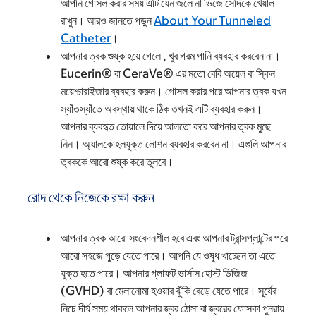
আপনি গোসল করার সময় এটি যেন জলে না ভিজে সেদিকে খেয়াল
রাখুন। আরও জানতে পড়ুন
About Your Tunneled
Catheter
।
আপনার ত্বক শুষ্ক হয়ে গেলে , খুব গরম পানি ব্যবহার করবেন না।
Eucerin® বা CeraVe® এর মতো বেবি অয়েল বা স্কিন
ময়েশ্চারাইজার ব্যবহার করুন। গোসল করার পরে আপনার ত্বক যখন
স্যাঁতস্যাঁতে অবস্থায় থাকে ঠিক তখনই এটি ব্যবহার করুন।
আপনার ব্যবহৃত তোয়ালে দিয়ে আলতো করে আপনার ত্বক মুছে
নিন। অ্যালকোহলযুক্ত লোশন ব্যবহার করবেন না। এগুলি আপনার
ত্বককে আরো শুষ্ক করে তুলবে।
রোদ থেকে নিজেকে রক্ষা করুন
আপনার ত্বক আরো সংবেদনশীল হবে এবং আপনার ট্রান্সপ্লান্টের পরে
আরো সহজে পুড়ে যেতে পারে। আপনি যে ওষুধ খাচ্ছেন তা এতে
যুক্ত হতে পারে। আপনার গ্লাফট ভার্সাস হোস্ট ডিজিজ
(GVHD) বা মেলানোমা হওয়ার ঝুঁকি বেড়ে যেতে পারে। সূর্যের
নিচে দীর্ঘ সময় থাকলে আপনার জ্বর ঠোসা বা জ্বরের ফোসকা পুনরায়