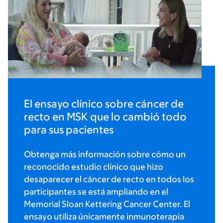
El ensayo clínico sobre cáncer de
recto en MSK que lo cambió todo
para sus pacientes
Obtenga más información sobre cómo un
reconocido estudio clínico que hizo
desaparecer el cáncer de recto en todos los
participantes se está ampliando en el
Memorial Sloan Kettering Cancer Center. El
ensayo utiliza únicamente inmunoterapia