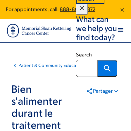
Skip
Skip
For appointments, call:
888-804-0372
to
to
What can
main
footer
content
we help you
find today?
Search
Patient & Community Education
Bien
Partager
s'alimenter
durant le
traitement