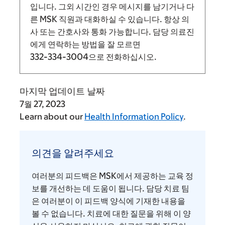
입니다.
그외 시간인 경우 메시지를 남기거나 다
른 MSK 직원과 대화하실 수 있습니다. 항상 의
사 또는 간호사와 통화 가능합니다. 담당 의료진
에게 연락하는 방법을 잘 모르면
332-334-3004
으로 전화하십시오.
마지막 업데이트 날짜
7월 27, 2023
Learn about our
Health Information Policy
.
의
견
의견을 알려주세요
을
알
여러분의 피드백은 MSK에서 제공하는 교육 정
려
보를 개선하는 데 도움이 됩니다. 담당 치료 팀
주
은 여러분이 이 피드백 양식에 기재한 내용을
볼 수 없습니다. 치료에 대한 질문을 위해 이 양
세