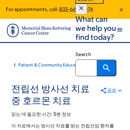
Skip
Skip
For appointments, call:
833-667-4074
to
to
What can
main
footer
content
we help you
find today?
Search
Patient & Community Education
전립선 방사선 치료
공유
중 호르몬 치료
읽는 데 필요한 시간:
5분 정보
이 자료에서는 방사선 치료를 받는 전립선암 환자를