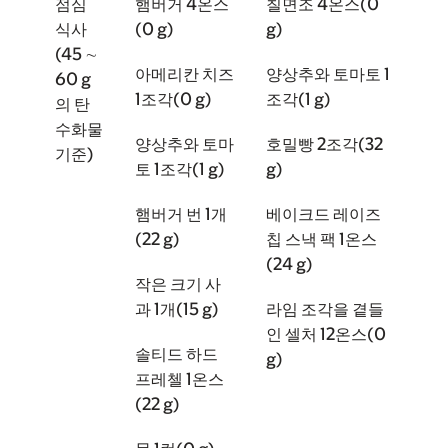
점심
햄버거 4온스
칠면조 4온스(0
식사
(0 g)
g)
(45 ∼
아메리칸 치즈
양상추와 토마토 1
60 g
1조각(0 g)
조각(1 g)
의 탄
수화물
양상추와 토마
호밀빵 2조각(32
기준)
토 1조각(1 g)
g)
햄버거 번 1개
베이크드 레이즈
(22 g)
칩 스낵 팩 1온스
(24 g)
작은 크기 사
과 1개(15 g)
라임 조각을 곁들
인 셀처 12온스(0
솔티드 하드
g)
프레첼 1온스
(22 g)