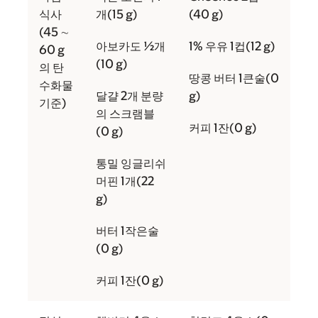
식사
개(15 g)
(40 g)
(45 ∼
아보카도 ½개
1% 우유 1컵(12 g)
60 g
(10 g)
의 탄
땅콩 버터 1큰술(0
수화물
달걀 2개 분량
g)
기준)
의 스크램블
커피 1잔(0 g)
(0 g)
통밀 잉글리쉬
머핀 1개(22
g)
버터 1작은술
(0 g)
커피 1잔(0 g)