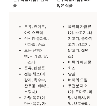
품
않은 식품
우유, 요거트,
육류와 가금류
아이스크림
(예: 소고기, 돼
신선한 통과일,
지고기, 송아지
건과일, 쥬스
고기, 양고기,
모든 유형의
닭고기, 칠면
빵, 시리얼, 쌀,
조)
파스타
어류와 해산물
콩류, 렌틸콩
치즈
전분 채소(예:
달걀
감자, 옥수수,
버터와 오일
완두콩, 버터넛
무전분 채소
스쿼시)
(예: 토마토, 피
가당 음료(예:
망, 시금치, 케
탄산 음료, 가
일, 브로콜리,