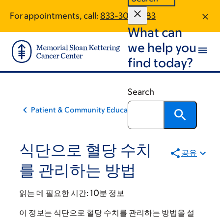
Skip
Skip
For appointments, call:
833-303-2383
to
to
What can
main
footer
content
we help you
find today?
Search
Patient & Community Education
식단으로 혈당 수치
공유
를 관리하는 방법
읽는 데 필요한 시간:
10분 정보
이 정보는 식단으로 혈당 수치를 관리하는 방법을 설