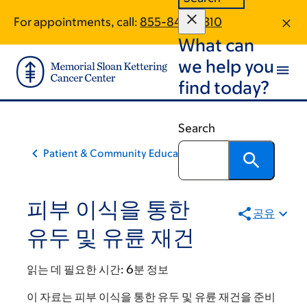
Skip
Skip
For appointments, call:
855-840-0310
to
to
What can
main
footer
content
we help you
find today?
Search
Patient & Community Education
피부 이식을 통한
공유
유두 및 유륜 재건
읽는 데 필요한 시간:
6분 정보
이 자료는 피부 이식을 통한 유두 및 유륜 재건을 준비