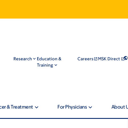
Research
Education &
Careers
MSK Direct
Training
cer & Treatment
For Physicians
About 