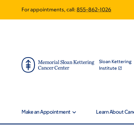
Skip
Skip
For appointments, call:
855-862-1026
to
to
main
footer
content
Sloan Kettering
Institute
Make an Appointment
Learn About Can