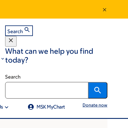
Search
What can we help you find
today?
Search
Donate now
Us
MSK MyChart