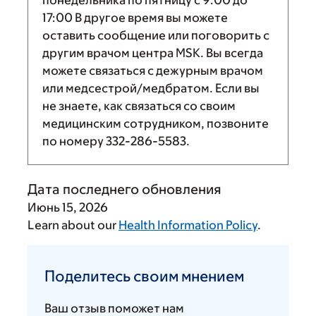
17:00
В другое время вы можете
оставить сообщение или поговорить с
другим врачом центра MSK. Вы всегда
можете связаться с дежурным врачом
или медсестрой/медбратом. Если вы
не знаете, как связаться со своим
медицинским сотрудником, позвоните
по номеру
332-286-5583
.
Дата последнего обновления
Июнь 15, 2026
Learn about our
Health Information Policy
.
Поделитесь
своим
Поделитесь своим мнением
мнением
Ваш отзыв поможет нам