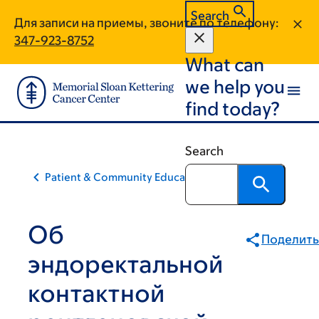
Skip
Skip
Search
Для записи на приемы, звоните по телефону:
to
to
347-923-8752
main
footer
What can
content
we help you
find today?
Search
Patient & Community Education
Об
Поделить
эндоректальной
контактной