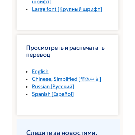
шрифт]
Large font
[Крупный шрифт]
Просмотреть и распечатать
перевод
English
Chinese, Simplified
[
简体中文
]
Russian
[
Русский
]
Spanish
[
Español
]
Следите за новостями.