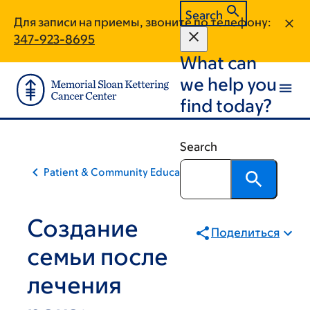
Skip
Skip
Search
Для записи на приемы, звоните по телефону:
to
to
347-923-8695
main
footer
What can
content
we help you
find today?
Search
Patient & Community Education
Создание
Поделиться
семьи после
лечения