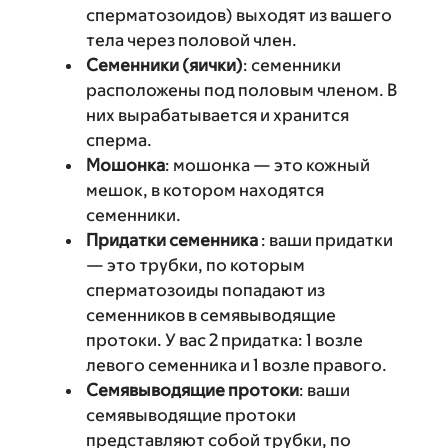
сперматозоидов) выходят из вашего
тела через половой член.
Семенники
(яички)
: семенники
расположены под половым членом. В
них вырабатывается и хранится
сперма.
Мошонка
: мошонка — это кожный
мешок, в котором находятся
семенники.
Придатки семенника
: ваши придатки
— это трубки, по которым
сперматозоиды попадают из
семенников в семявыводящие
протоки. У вас 2 придатка: 1 возле
левого семенника и 1 возле правого.
Семявыводящие протоки
: ваши
семявыводящие протоки
представляют собой трубки, по