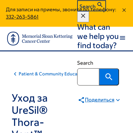
Skip
Skip
Search
Для записи на приемы, звоните по телефону:
to
to
332-263-5861
main
footer
What can
content
we help you
find today?
Search
Patient & Community Education
Уход за
Поделиться
UreSil®
Thora-