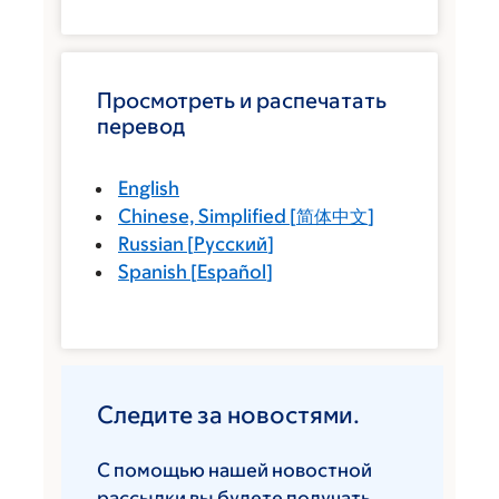
Просмотреть и распечатать
перевод
English
Chinese, Simplified
[
简体中文
]
Russian
[
Русский
]
Spanish
[
Español
]
Следите за новостями.
С помощью нашей новостной
рассылки вы будете получать