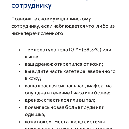
сотруднику
Позвоните своему медицинскому
сотруднику, если наблюдается что-либо из
нижеперечисленного:
температура тела 101°F (38,3°C) или
выше;
ваш дренаж открепился от кожи;
вы видите часть катетера, введенного
в кожу;
ваша красная сигнальная диафрагма
опущена в течение 1 часа или более;
дренаж сместился или выпал;
появилась новая боль в груди или
одышка;
кожа вокруг места ввода системы
покраснела, отекла, теплая на ощупь