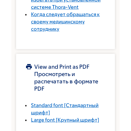
системе Thora-Vent
Когда следует обращаться к
своему медицинскому
сотруднику
View and Print as PDF
Просмотреть и
распечатать в формате
PDF
Standard font
[Стандартный
шрифт]
Large font
[Крупный шрифт]